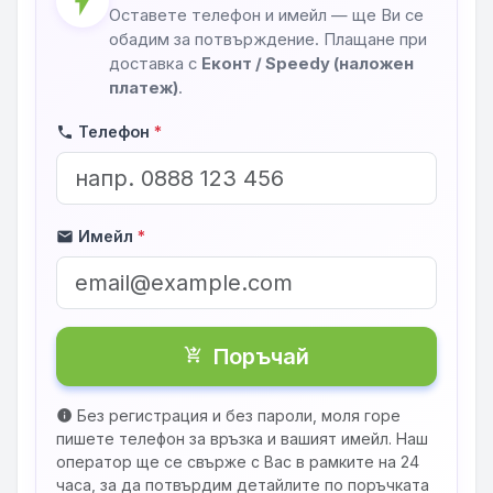
flash_on
Оставете телефон и имейл — ще Ви се
обадим за потвърждение. Плащане при
доставка с
Еконт / Speedy (наложен
платеж)
.
Телефон
*
phone
Имейл
*
mail
Поръчай
shopping_cart_checkout
Без регистрация и без пароли, моля горе
info
пишете телефон за връзка и вашият имейл. Наш
оператор ще се свърже с Вас в рамките на 24
часа, за да потвърдим детайлите по поръчката