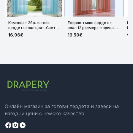
Комплект 2бр. готови
Ефирно тънко перде от
Еф
пердета воал цвят-Светло
воал 12 размера с пришита
Ка
Син с перделик и ленти-
ширит лента за окачване
Пр
16.96€
16.50€
9.
уши –175/225/245x140 см.
на релса или тръбен
ко
61000CN-029
корниз, цвят-Теракота,
Бя
код- 61001-11
(14
20
Онлайн магазин за готови пердета и завеси на
изгодни цени с немско качество.
facebook
camera_alt
play_circle