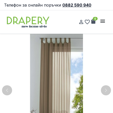
Телефон за онлайн поръчки
0882 590 940
0
shopping_bag
menu
person_outline
favorite_border
Previous
Nex