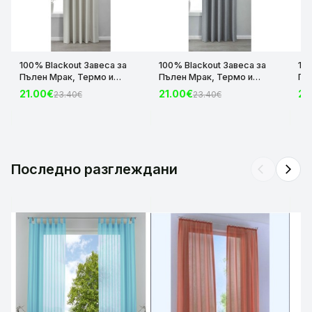
100% Blackout Завеса за
100% Blackout Завеса за
10
Пълен Мрак, Термо и
Пълен Мрак, Термо и
Пъ
Шумоизолираща с коланче
Шумоизолираща с коланче
Шу
21.00€
21.00€
21
23.40€
23.40€
цвят Крем, 175х140 и
цвят Сив, 175х140 и
цвя
245х140 за Релса и Корниз
245х140 за Релса и Корниз
24
код-2023600-004
код-2023600-006
ко
Последно разглеждани
arrow_back_ios
arrow_forward_ios