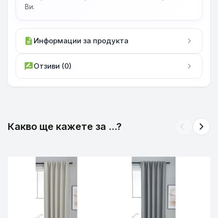
Ви.
description
Информации за продукта
chevron_right
rate_review
Отзиви (0)
chevron_right
Какво ще кажете за ...?
arrow_back_ios
arrow_forward_ios