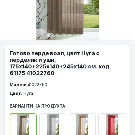
Готово перде воал, цвят Нуга с
перделик и уши,
175х140*225х140*245x140 см. код
61175 41022760
Модел:
41022760
Цвят:
Нуга
ВАРИАНТИ НА ПРОДУКТА