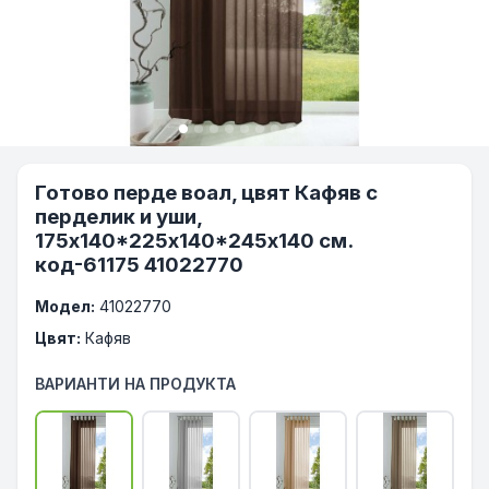
Готово перде воал, цвят Кафяв с
перделик и уши,
175х140*225х140*245x140 см.
код-61175 41022770
Модел:
41022770
Цвят:
Кафяв
ВАРИАНТИ НА ПРОДУКТА