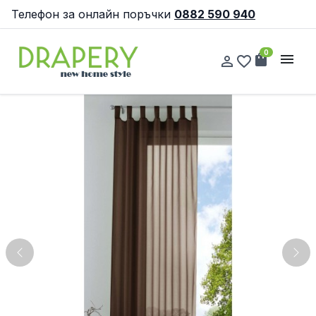
Телефон за онлайн поръчки
0882 590 940
0
shopping_bag
menu
person_outline
favorite_border
Previous
Nex