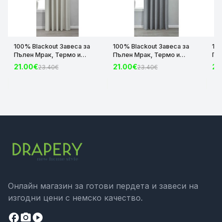
100% Blackout Завеса за
100% Blackout Завеса за
10
Пълен Мрак, Термо и
Пълен Мрак, Термо и
Пъ
Шумоизолираща с коланче
Шумоизолираща с коланче
Шу
21.00€
21.00€
21
23.40€
23.40€
цвят Крем, 175х140 и
цвят Сив, 175х140 и
цвя
245х140 за Релса и Корниз
245х140 за Релса и Корниз
24
код-2023600-004
код-2023600-006
ко
Онлайн магазин за готови пердета и завеси на
изгодни цени с немско качество.
facebook
camera_alt
play_circle