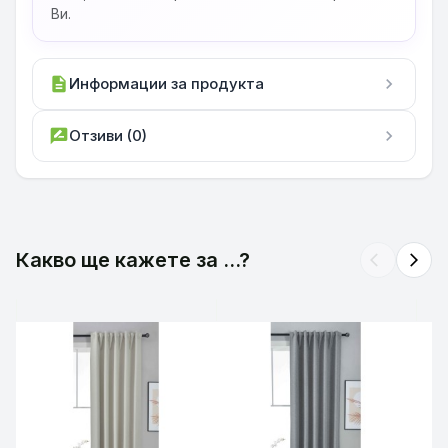
Ви.
description
Информации за продукта
chevron_right
rate_review
Отзиви (0)
chevron_right
Какво ще кажете за ...?
arrow_back_ios
arrow_forward_ios