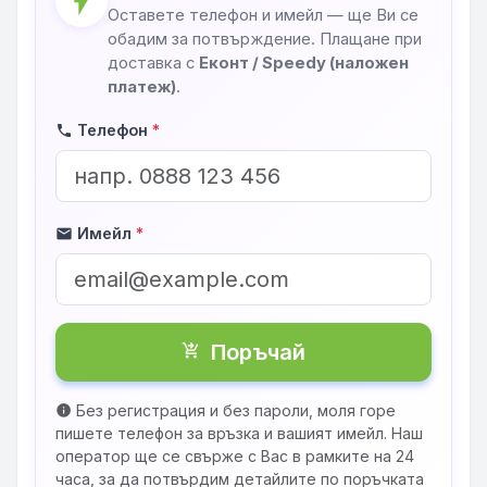
flash_on
Оставете телефон и имейл — ще Ви се
обадим за потвърждение. Плащане при
доставка с
Еконт / Speedy (наложен
платеж)
.
Телефон
*
phone
Имейл
*
mail
Поръчай
shopping_cart_checkout
Без регистрация и без пароли, моля горе
info
пишете телефон за връзка и вашият имейл. Наш
оператор ще се свърже с Вас в рамките на 24
часа, за да потвърдим детайлите по поръчката