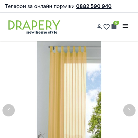
Телефон за онлайн поръчки
0882 590 940
0
shopping_bag
menu
person_outline
favorite_border
Previous
Nex