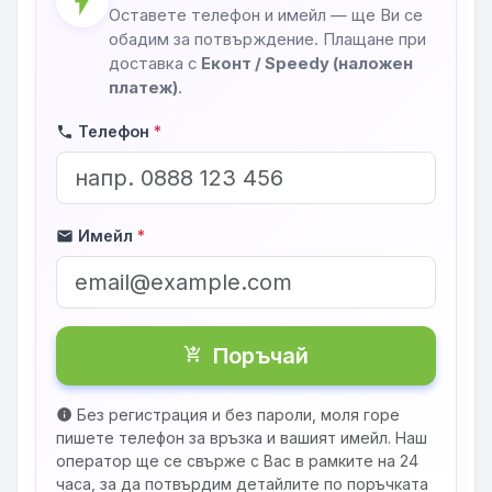
flash_on
Оставете телефон и имейл — ще Ви се
обадим за потвърждение. Плащане при
доставка с
Еконт / Speedy (наложен
платеж)
.
Телефон
*
phone
Имейл
*
mail
Поръчай
shopping_cart_checkout
Без регистрация и без пароли, моля горе
info
пишете телефон за връзка и вашият имейл. Наш
оператор ще се свърже с Вас в рамките на 24
часа, за да потвърдим детайлите по поръчката