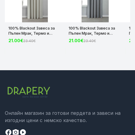
100% Blackout Завеса за
100% Blackout Завеса за
10
Пълен Мрак, Термо и
Пълен Мрак, Термо и
Пъ
Шумоизолираща с коланче
Шумоизолираща с коланче
Шу
21.00€
21.00€
21
23.40€
23.40€
цвят Крем, 175х140 и
цвят Сив, 175х140 и
цвя
245х140 за Релса и Корниз
245х140 за Релса и Корниз
24
код-2023600-004
код-2023600-006
ко
Онлайн магазин за готови пердета и завеси на
изгодни цени с немско качество.
facebook
camera_alt
play_circle