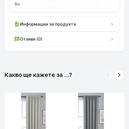
Ви.
description
Информации за продукта
chevron_right
rate_review
Отзиви (0)
chevron_right
Какво ще кажете за ...?
arrow_back_ios
arrow_forward_ios