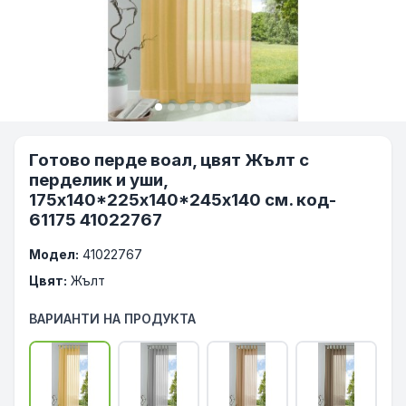
Готово перде воал, цвят Жълт с
перделик и уши,
175х140*225х140*245x140 см. код-
61175 41022767
Модел:
41022767
Цвят:
Жълт
ВАРИАНТИ НА ПРОДУКТА