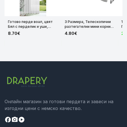
Готово перде воал, цвят
3 Размера, Телескопични
10
Бял с перделик и уши,
разтегателни мини корнизи
Пъ
175х140*225х140*245x140
тип „Вирта“ – Бял цвят
Шу
8.70€
4.80€
21
см. код-61175 41022734
(Комплект 2 броя)
цвя
код-110110-1
24
ко
Онлайн магазин за готови пердета и завеси на
изгодни цени с немско качество.
facebook
camera_alt
play_circle