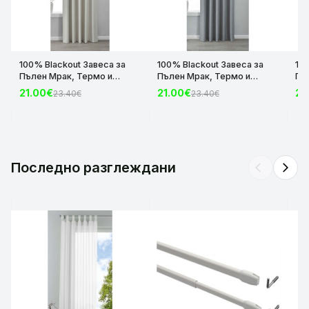
100% Blackout Завеса за
100% Blackout Завеса за
10
Пълен Мрак, Термо и
Пълен Мрак, Термо и
Пъ
Шумоизолираща с коланче
Шумоизолираща с коланче
Шу
21.00€
21.00€
21
23.40€
23.40€
цвят Крем, 175х140 и
цвят Сив, 175х140 и
цвя
245х140 за Релса и Корниз
245х140 за Релса и Корниз
24
код-2023600-004
код-2023600-006
ко
Последно разглеждани
arrow_back_ios
arrow_forward_ios