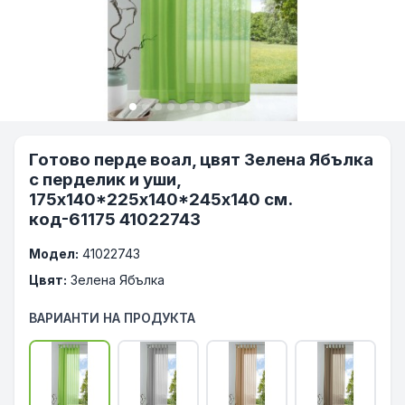
Готово перде воал, цвят Зелена Ябълка
с перделик и уши,
175х140*225х140*245x140 см.
код-61175 41022743
Модел:
41022743
Цвят:
Зелена Ябълка
ВАРИАНТИ НА ПРОДУКТА