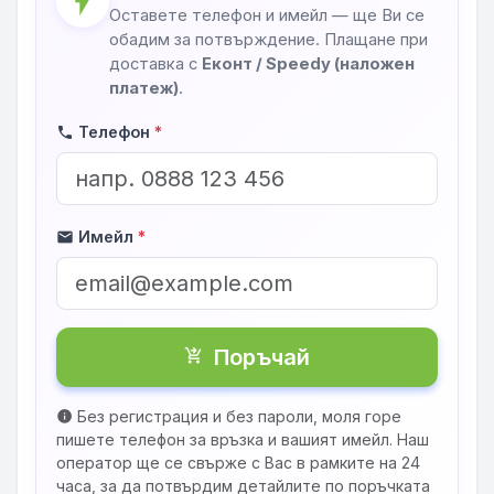
flash_on
Оставете телефон и имейл — ще Ви се
обадим за потвърждение. Плащане при
доставка с
Еконт / Speedy (наложен
платеж)
.
Телефон
*
phone
Имейл
*
mail
Поръчай
shopping_cart_checkout
Без регистрация и без пароли, моля горе
info
пишете телефон за връзка и вашият имейл. Наш
оператор ще се свърже с Вас в рамките на 24
часа, за да потвърдим детайлите по поръчката