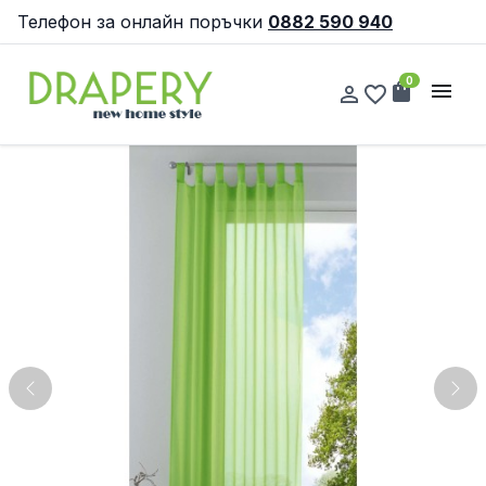
Телефон за онлайн поръчки
0882 590 940
0
shopping_bag
menu
person_outline
favorite_border
Previous
Nex