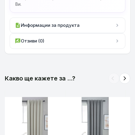
Ви.
description
Информации за продукта
chevron_right
rate_review
Отзиви (0)
chevron_right
Какво ще кажете за ...?
arrow_back_ios
arrow_forward_ios