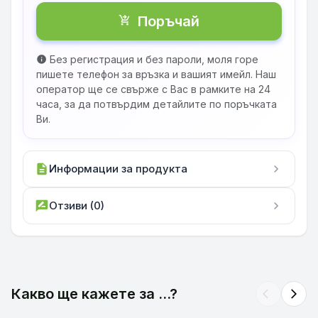
Поръчай
shopping_cart_checkout
Без регистрация и без пароли, моля горе
info
пишете телефон за връзка и вашият имейл. Наш
оператор ще се свърже с Вас в рамките на 24
часа, за да потвърдим детайлите по поръчката
Ви.
description
Информации за продукта
chevron_right
rate_review
Отзиви (0)
chevron_right
Какво ще кажете за ...?
arrow_back_ios
arrow_forward_ios