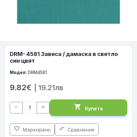
DRM- 4581 Завеса / дамаска в светло
син цвят
Модел:
DRM4581
9.82€
| 19.21лв
shopping_cart
remove
add
Купете
favorite_border
compare_arrows
Маркирано
Сравнение