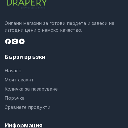
Онлайн магазин за готови пердета и завеси на
изгодни цени с немско качество.
facebook
camera_alt
play_circle
Бързи връзки
Начало
Моят акаунт
Количка за пазаруване
Поръчка
Сравнете продукти
Информация