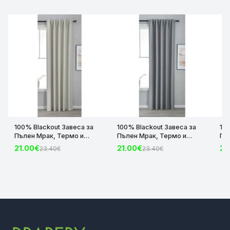
100% Blackout Завеса за
100% Blackout Завеса за
10
Пълен Мрак, Термо и
Пълен Мрак, Термо и
Пъ
Шумоизолираща с коланче
Шумоизолираща с коланче
Шу
21.00€
21.00€
21
23.40€
23.40€
цвят Крем, 175х140 и
цвят Сив, 175х140 и
цвя
245х140 за Релса и Корниз
245х140 за Релса и Корниз
24
код-2023600-004
код-2023600-006
ко