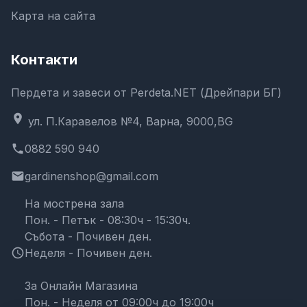
Карта на сайта
Контакти
Пердета и завеси от Perdeta.NET (Дрейпари БГ)
location_on
ул. П.Каравелов №4, Варна, 9000,BG
phone
0882 590 940
email
gardinenshop@gmail.com
На мострена зала
Пон. - Петък - 08:30ч - 15:30ч.
Събота - Почивен ден.
schedule
Неделя - Почивен ден.
За Онлайн Магазина
Пон. - Неделя от 09:00ч до 19:00ч