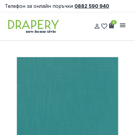
Телефон за онлайн поръчки
0882 590 940
0
shopping_bag
menu
person_outline
favorite_border