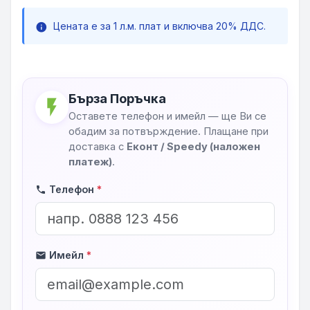
Цената е за 1 л.м. плат и включва 20% ДДС.
info
Бърза Поръчка
flash_on
Оставете телефон и имейл — ще Ви се
обадим за потвърждение. Плащане при
доставка с
Еконт / Speedy (наложен
платеж)
.
Телефон
*
phone
Имейл
*
mail