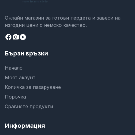
Онлайн магазин за готови пердета и завеси на
изгодни цени с немско качество.
facebook
camera_alt
play_circle
Бързи връзки
Начало
Моят акаунт
Количка за пазаруване
Поръчка
Сравнете продукти
Информация