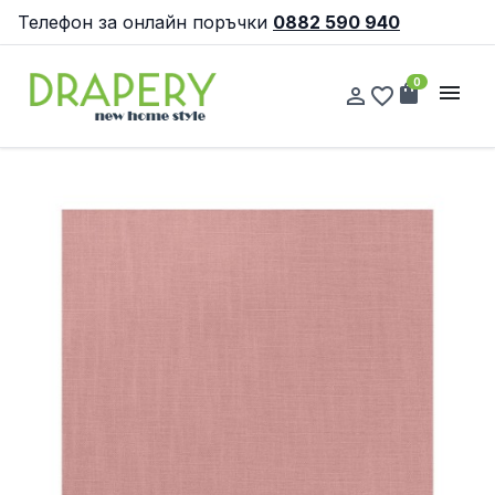
Телефон за онлайн поръчки
0882 590 940
0
shopping_bag
menu
person_outline
favorite_border