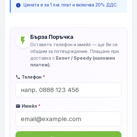
Цената е за 1 л.м. плат и включва 20% ДДС.
info
Бърза Поръчка
flash_on
Оставете телефон и имейл — ще Ви се
обадим за потвърждение. Плащане при
доставка с
Еконт / Speedy (наложен
платеж)
.
Телефон
*
phone
Имейл
*
mail