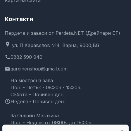
Карта на сайта
Контакти
Пердета и завеси от Perdeta.NET (Дрейпари БГ)
location_on
ул. П.Каравелов №4, Варна, 9000,BG
phone
0882 590 940
email
gardinenshop@gmail.com
На мострена зала
Пон. - Петък - 08:30ч - 15:30ч.
Събота - Почивен ден.
schedule
Неделя - Почивен ден.
За Онлайн Магазина
Пон. - Неделя от 09:00ч до 19:00ч