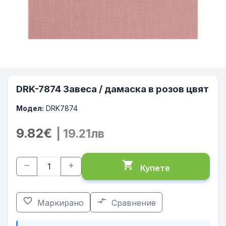
DRK-7874 Завеса / дамаска в розов цвят
Модел:
DRK7874
9.82€
| 19.21лв
shopping_cart
remove
add
Купете
favorite_border
compare_arrows
Маркирано
Сравнение