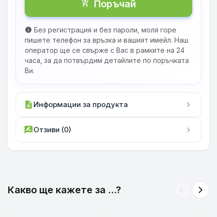
Поръчай
shopping_cart_checkout
Без регистрация и без пароли, моля горе
info
пишете телефон за връзка и вашият имейл. Наш
оператор ще се свърже с Вас в рамките на 24
часа, за да потвърдим детайлите по поръчката
Ви.
description
Информации за продукта
chevron_right
rate_review
Отзиви (0)
chevron_right
Какво ще кажете за ...?
arrow_back_ios
arrow_forward_ios