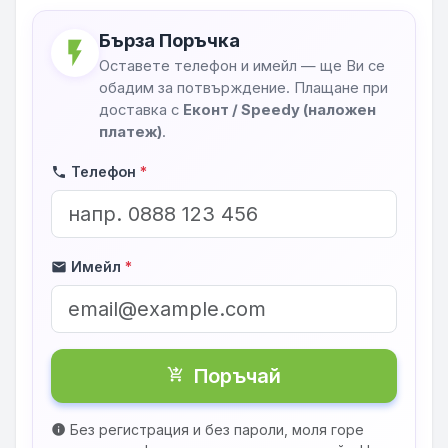
Бърза Поръчка
flash_on
Оставете телефон и имейл — ще Ви се
обадим за потвърждение. Плащане при
доставка с
Еконт / Speedy (наложен
платеж)
.
Телефон
*
phone
Имейл
*
mail
Поръчай
shopping_cart_checkout
Без регистрация и без пароли, моля горе
info