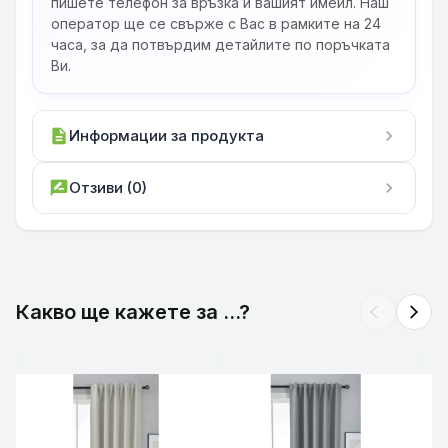
пишете телефон за връзка и вашият имейл. Наш
оператор ще се свърже с Вас в рамките на 24
часа, за да потвърдим детайлите по поръчката
Ви.
description
Информации за продукта
chevron_right
rate_review
Отзиви (0)
chevron_right
Какво ще кажете за ...?
arrow_back_ios
arrow_forward_ios