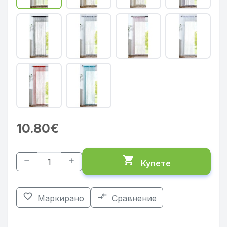
10.80€
shopping_cart
remove
add
Купете
favorite_border
compare_arrows
Маркирано
Сравнение