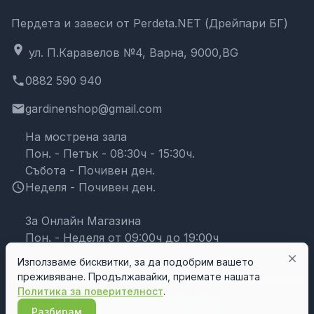
Пердета и завеси от Perdeta.NET (Дрейпари БГ)
location_on
ул. П.Каравелов №4, Варна, 9000,BG
phone
0882 590 940
email
gardinenshop@gmail.com
На мострена зала
Пон. - Петък - 08:30ч - 15:30ч.
Събота - Почивен ден.
schedule
Неделя - Почивен ден.
За Онлайн Магазина
Пон. - Неделя от 09:00ч до 19:00ч
close
Използваме бисквитки, за да подобрим вашето
преживяване. Продължавайки, приемате нашата
Политика за поверителност
.
© Дрейпари БГ 2026
Разбирам