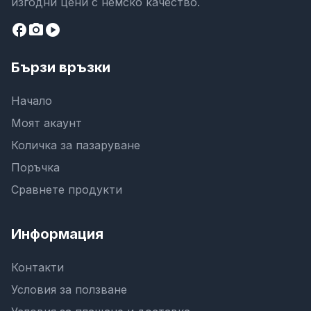
изгодни цени с немско качество.
facebook
camera_alt
play_circle
Бързи връзки
Начало
Моят акаунт
Количка за пазаруване
Поръчка
Сравнете продукти
Информация
Контакти
Условия за ползване