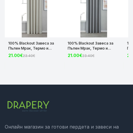
100% Blackout Завеса за
100% Blackout Завеса за
10
Пълен Мрак, Термо и
Пълен Мрак, Термо и
Пъ
Шумоизолираща с коланче
Шумоизолираща с коланче
Шу
21.00€
21.00€
21
23.40€
23.40€
цвят Крем, 175х140 и
цвят Сив, 175х140 и
цвя
245х140 за Релса и Корниз
245х140 за Релса и Корниз
24
код-2023600-004
код-2023600-006
ко
Онлайн магазин за готови пердета и завеси на