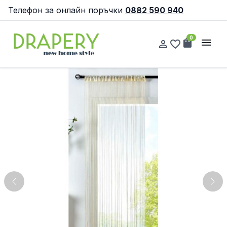
Телефон за онлайн поръчки
0882 590 940
0
shopping_bag
menu
person_outline
favorite_border
Previous
Nex