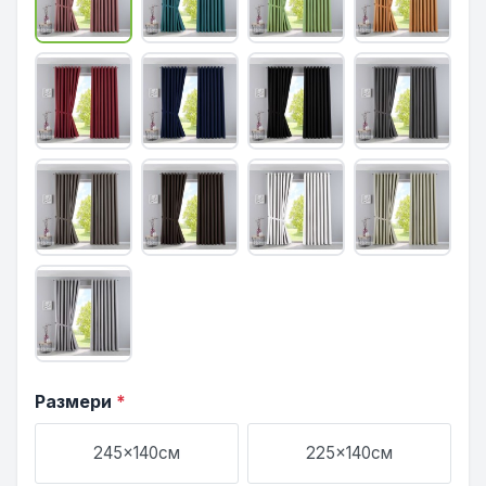
Размери
*
245x140см
225x140см