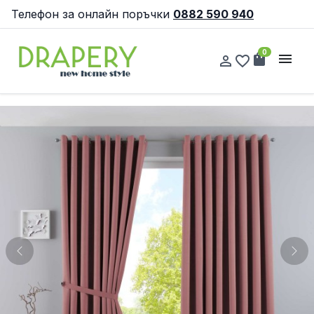
Телефон за онлайн поръчки
0882 590 940
0
shopping_bag
menu
person_outline
favorite_border
Previous
Nex