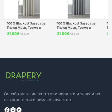
100% Blackout Завеса за
100% Blackout Завеса за
10
Пълен Мрак, Термо и
Пълен Мрак, Термо и
Пъ
Шумоизолираща с коланче
Шумоизолираща с коланче
Шу
21.00€
21.00€
21
23.40€
23.40€
цвят Крем, 175х140 и
цвят Сив, 175х140 и
цвя
245х140 за Релса и Корниз
245х140 за Релса и Корниз
24
код-2023600-004
код-2023600-006
ко
Онлайн магазин за готови пердета и завеси на
изгодни цени с немско качество.
facebook
camera_alt
play_circle