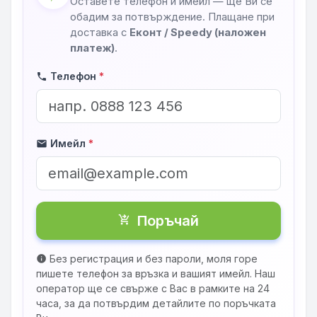
Оставете телефон и имейл — ще Ви се
обадим за потвърждение. Плащане при
доставка с
Еконт / Speedy (наложен
платеж)
.
Телефон
*
phone
Имейл
*
mail
Поръчай
shopping_cart_checkout
Без регистрация и без пароли, моля горе
info
пишете телефон за връзка и вашият имейл. Наш
оператор ще се свърже с Вас в рамките на 24
часа, за да потвърдим детайлите по поръчката