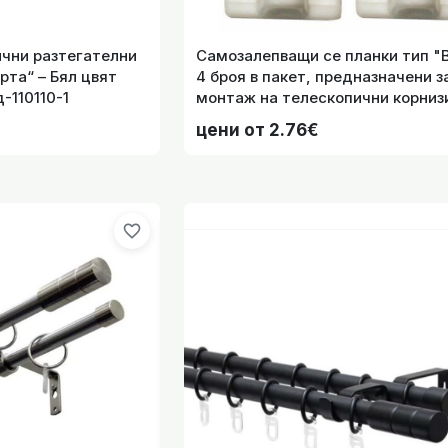
за придвижване на пердета и завеси с дължина 75см. цв
ични разтегателни
Самозалепващи се планки тип "Вики" -
рта“ – Бял цвят
4 броя в пакет, предназначени з
-110110-1
монтаж на телескопични корниз
"Вирта" код-121121
цени от 2.76€
Двоен разтегателен, телескопичен метален тръбен кор
130-240см. ц
favorite_border
ен, телескопичен метален тръбен корниз ф16/19mm. с на
130-240с