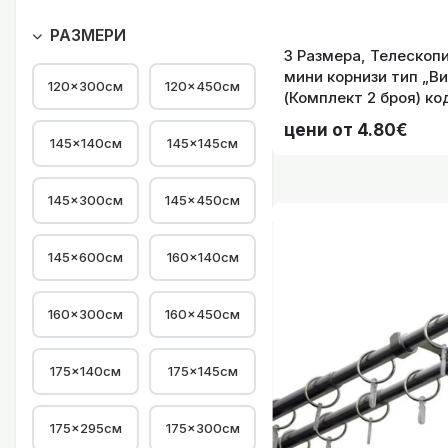
Алуминиева пръчка 
РАЗМЕРИ
3 Размера, Телескоп
мини корнизи тип „Ви
120×300см
120×450см
(Комплект 2 броя) код
цени от 4.80€
145×140см
145×145см
145×300см
145×450см
145×600см
160×140см
160×300см
160×450см
Двоен разтегател
175×140см
175×145см
175×295см
175×300см