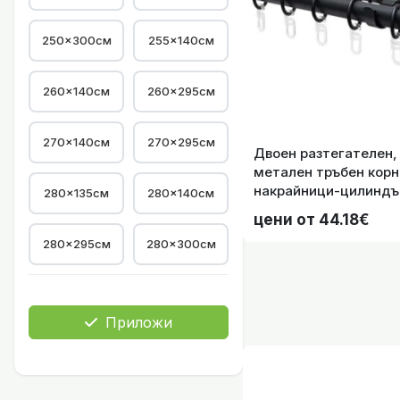
250x300см
255×140см
260×140см
260×295см
270×140см
270×295см
Кукички с халки з
Двоен разтегателен,
метален тръбен корн
накрайници-цилиндър
280×135см
280×140см
340см. цвят черен, 
цени от 44.18€
280×295см
280×300см
Разтегателе
дупч
Приложи