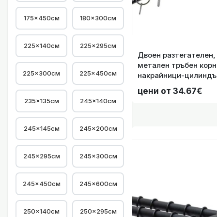
175×450см
180×300см
Двоен разтегател
225×140см
225×295см
Двоен разтегателен,
метален тръбен корниз ф16/19m
225×300см
225×450см
накрайници-цилиндър
240см. цвят сив-опт
цени от 34.67€
235×135см
245×140см
245×145см
245×200см
Двоен разтегател
245×295см
245×300см
245×450см
245×600см
250×140см
250×295см
Кукички с хал