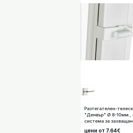
Разтегателе
дупче
Разтегателен-телеск
"Денвър" Ø 8-10мм.,
система за захващан
подходящ само за от
цени от 7.64€