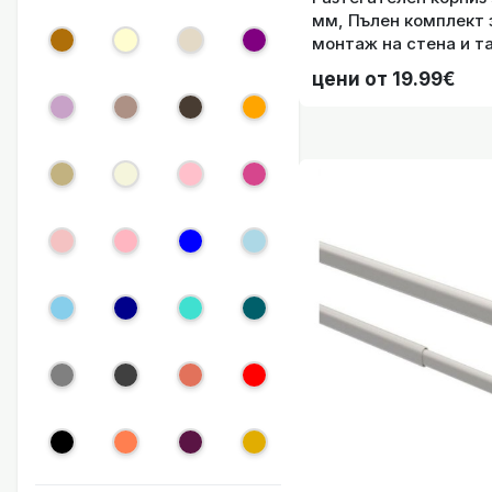
мм, Пълен комплект 
монтаж на стена и та
код-2024140-003
цени от 19.99€
3 Размер