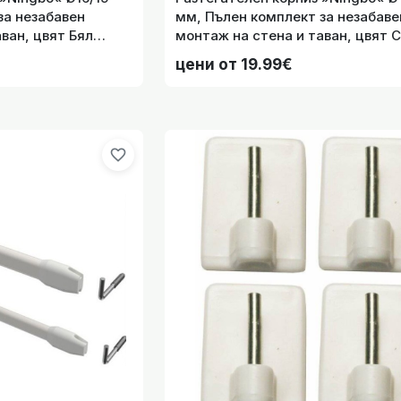
за незабавен
мм, Пълен комплект за незабаве
ван, цвят Бял
монтаж на стена и таван, цвят 
код-2024140-001
цени от 19.99€
а, Телескопични разтегателни мини корнизи тип „Вирта“ – 
favorite_border
кор