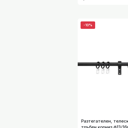
размери от 45 до 125
-10%
Разтегателен, телес
тръбен корниз ф13/16mm. с халки