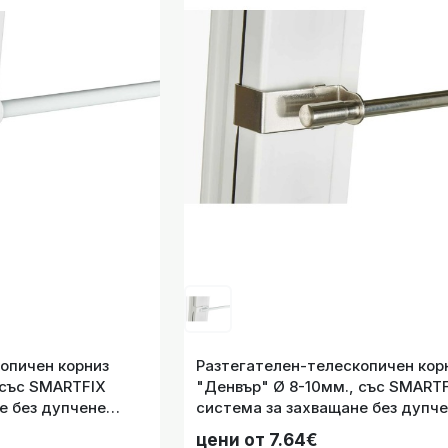
н-телескопичен корниз "Денвър" Ø 8-10мм., със SMARTFIX
не подходящ само за отваряеми прозорци, размери от 45
Разтегателен, телескопичен метален тръбен корниз
монтаж, размер 130-240см
опичен корниз
Разтегателен-телескопичен кор
 със SMARTFIX
"Денвър" Ø 8-10мм., със SMART
е без дупчене
система за захващане без дупч
Разтегателен, телескопичен метален тръбен корниз
варяеми прозорци,
подходящ само за отваряеми пр
монтаж, размер 130-240
цени от 7.64€