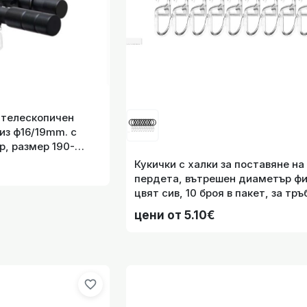
тр
а поставяне на пердета, вътрешен диаметър фи 35мм., цвят
 телескопичен
тръ
из ф16/19mm. с
, размер 190-
код-22-4898
Кукички с халки за поставяне на
пердета, вътрешен диаметър фи
цвят сив, 10 броя в пакет, за тръбен
корниз, код- 2021192-1
цени от 5.10€
н-телескопичен корниз "Денвър" Ø 8-10мм., със SMARTFIX
ене подходящ само за отваряеми прозорци, размери от 45
favorite_border