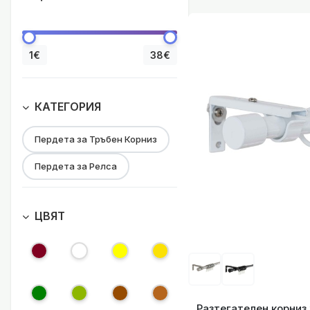
Разтегателен кор
1€
38€
КАТЕГОРИЯ
Пердета за Тръбен Корниз
Разтегателен кор
Пердета за Релса
ЦВЯТ
Разтегателен кор
Разтегателен корниз 