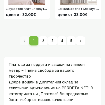
Двуцветен плат Блекаут (Blackout) за завеси със 100% затъмняващ ефект, плюшена текстура, ширина-295см. код-4735-KDM13364
Еднолицев плат Блекаут (Blackout) за завеси със 100% затъмняващ ефект, кадифена текстура, ширина-295см. код-36440-001
цени от 32.00€
цени от 33.00€
chevron_left
chevron_right
1
2
3
4
5
Платове за пердета и завеси на линеен
метър – Пълна свобода за вашето
творчество
Добре дошли в дигиталния склад за
текстилно вдъхновение на PERDETA.NET! В
категорията ни „Платове“ Ви предлагаме
богат избор от висококачествени