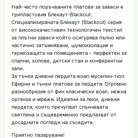
Най-често поръчваните платове за завеси е
трипластовия Блекаут-Blackout.
Специализираната Блекаут (Blackout) серия
от висококачестнвен технологичен текстил
за плътни завеси който осигурява пълно или
частично затъмняване, шумоизолация и
термозащита на помещенията – перфектен за
спални, холове, детски стаи и конферентни
зали.
За тънки дневни пердета воал-муселин-тюл.
Ефирни и тънки платове за пердета: Огромно
разнообразие от фин класически воал, нежна
органза и мрежи. Идеални за леки, дневни
пердета, които пречупват слънчевата
светлина и същевременно предпазват от
досадните погледи на съседите.
Приятно пазаруване!