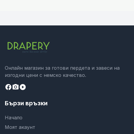
Онлайн магазин за готови пердета и завеси на
изгодни цени с немско качество.
facebook
camera_alt
play_circle
Бързи връзки
Начало
Моят акаунт