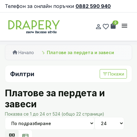
Телефон за онлайн поръчки
0882 590 940
0
shopping_bag
menu
person_outline
favorite_border
Начало
Платове за пердета и завеси
Филтри
filter_list
Покажи
Платове за пердета и
завеси
Показва се 1 до 24 от 524 (общо 22 страници)
grid_view
view_list