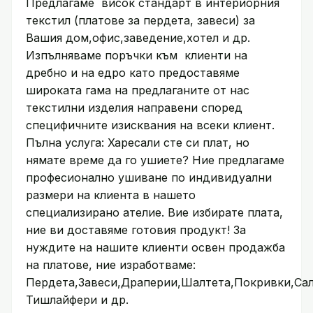
Предлагаме висок стандарт в интериорния
текстил (платове за пердета, завеси) за
Вашия дом,офис,заведение,хотел и др.
Изпълняваме поръчки към клиенти на
дребно и на едро като предоставяме
широката гама на предлаганите от нас
текстилни изделия направени според
специфичните изисквания на всеки клиент.
Пълна услуга: Харесали сте си плат, но
нямате време да го ушиете? Ние предлагаме
професионално ушиване по индивидуални
размери на клиента в нашето
специализирано ателие. Вие избирате плата,
ние ви доставяме готовия продукт! За
нуждите на нашите клиенти освен продажба
на платове, ние изработваме:
Пердета,Завеси,Драперии,Шалтета,Покривки,Сал
Тишлайфери и др.