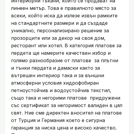
интериорни тъкани, които се продават на
линеен метър. Това е правилното място за
всеки, който иска да излезе извън рамките
на стандартните размери и да създаде
уникално, персонализирано решение за
прозорците или за декор на своя дом,
ресторант или хотел. В категория платове за
пердета ще намерите качествен избор и
голямо разнообразие от платове за плътни
и тънки пердета и дамаски както за
вътрешен интериор така и за външни
атмосферни условия хидрофобиран
петноустойчив и водоустойчив текстил,
също така и негорими платове придружени
със сертификат за негоримост валиден в цял
свят. Ние сме директен вносител на платове
от Турция и Германия което е сигурна
гаранция за ниска цена и високо качество.