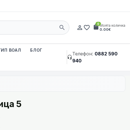
0
shopping_bag
Моята количка
search
person_outline
favorite_border
0.00€
ТИП ВОАЛ
БЛОГ
Телефон:
0882 590
headset_mic
940
ица 5