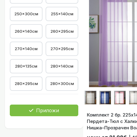
250x300см
255×140см
260×140см
260×295см
270×140см
270×295см
Комплект 2 бр
280×135см
280×140см
280×295см
280×300см
Комплект 2 бр
Приложи
Комплект 2 бр. 225х140 см
Пердета-Тюл с Халки
Нишка–Прозрачен Воа
Корниз Цвят Лилав, 