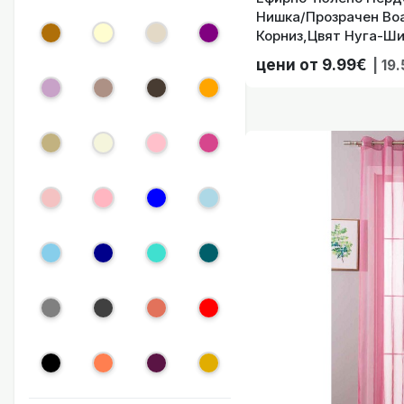
Нишка/Прозрачен Воа
Корниз,Цвят Нуга-Ши
(145,175,225,245 Вис
цени от 9.99€
| 19
019
Е
Ефирно Тюлено Пе