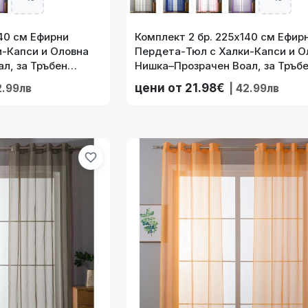
140 см Ефирни
Комплект 2 бр. 225х140 см Ефир
-Капси и Оловна
Пердета-Тюл с Халки-Капси и О
л, за Тръбен
Нишка–Прозрачен Воал, за Тръб
Ябълка,
Корниз Цвят Кафяв, код-203322
цени от 21.98€
2.99лв
| 42.99лв
. 225х140 см Ефирни Пердета-Тюл с Халки-Капси и Оловна
Тръбен Корниз Цвя
favorite_border
. 225х140 см Ефирни Пердета-Тюл с Халки-Капси и Оловна
Тръбен Корниз Цвя