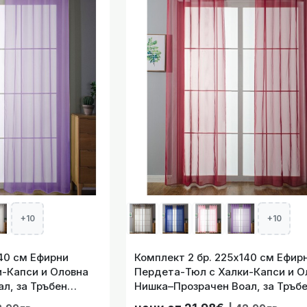
Тръбен Корниз Ц
. 225х140 см Ефирни Пердета-Тюл с Халки-Капси и Оловна
Тръбен Корни
+10
+10
. 225х140 см Ефирни Пердета-Тюл с Халки-Капси и Оловна
Тръбен Корниз Цвят Зеле
 Ефирни
Комплект 2 бр. 225х140 см Ефир
-Капси и Оловна
Пердета-Тюл с Халки-Капси и О
л, за Тръбен
Нишка–Прозрачен Воал, за Тръб
код-203322-017
Корниз Цвят Бордо, код-203322