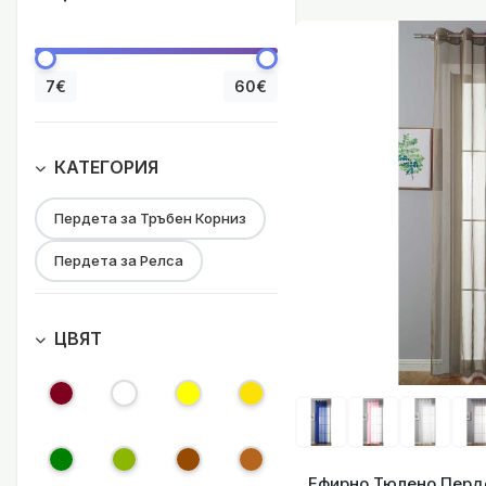
Ефирно Тюлено Пер
7€
60€
КАТЕГОРИЯ
Пердета за Тръбен Корниз
Ефирно Тюлено Пер
Пердета за Релса
ЦВЯТ
Ефирно Тюлено Пер
Ефирно Тюлено Перде