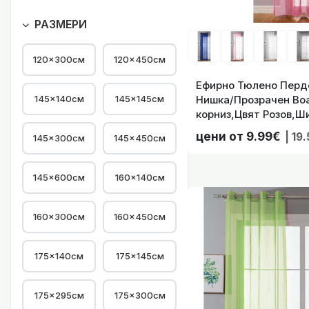
Ефирно Тюлено 
РАЗМЕРИ
120×300см
120×450см
Ефирно Тюлено Перде
145×140см
145×145см
Нишка/Прозрачен Воа
корниз,Цвят Розов,Ш
(145,175,225,245 Вис
цени от 9.99€
| 19
145×300см
145×450см
025
145×600см
160×140см
160×300см
160×450см
175×140см
175×145см
175×295см
175×300см