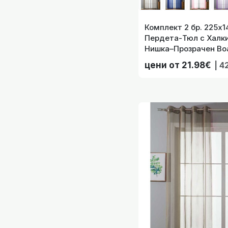
Комплект 2 бр. 225х
Пердета-Тюл с Халки
Нишка–Прозрачен Воа
Корниз Цвят Зелена 
цени от 21.98€
| 4
Комплект 2 бр
код-203322-002
Комплект 2 бр