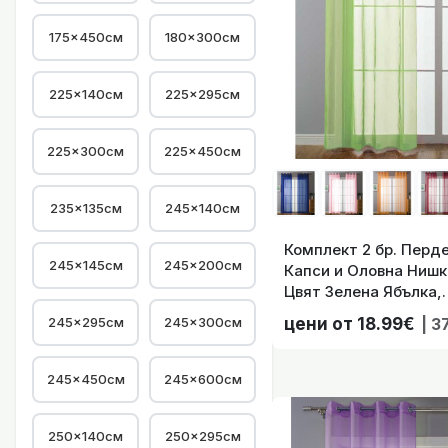
175×450см
180×300см
Комплект 2 бр. 1
225×140см
225×295см
225×300см
225×450см
235×135см
245×140см
Комплект 2 бр. Пердета-Тюл с Халки-
245×145см
245×200см
Капси и Оловна Нишк
Цвят Зелена Ябълка,
Ширина-140см/(145,1
245×295см
245×300см
цени от 18.99€
| 3
Височини)20332-cn2
245×450см
245×600см
250×140см
250×295см
Комплект 2 бр