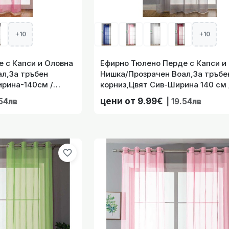
Перде с Капси и Оловна Нишка/Прозрачен Воал,За тръбен
140 см/(145,175,225,
+10
+10
 с Капси и Оловна
Ефирно Тюлено Перде с Капси и
л,За тръбен
Нишка/Прозрачен Воал,За тръбе
ирина-140см /
корниз,Цвят Сив-Ширина 140 см 
очини) 20332-cn-
(145,175,225,245 Височини) 2033
цени от 9.99€
.54лв
| 19.54лв
Ширина-140см/(145,175,225,2
favorite_border
Розов,Ширина-140см / (145,175,225,