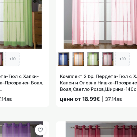
00% Памучни пердета ОСАКА с халки за Тръбен Корниз, в
пискюли, цвят Крем, 245x
|
72.00€
| 140.82лв
+10
+10
Комплект 2 бр. Пердета-Тюл с Халки-
а–Прозрачен Воал,
Капси и Оловна Нишка–Прозрач
Тръбен Корниз 
Воал,Светло Розов,Ширина-140с
75,225,245
(145,175,225,245 Височини)20332
цени от 18.99€
7.14лв
| 37.14лв
-003
043
favorite_border
. 225х140 см Ефирни Пердета-Тюл с Халки-Капси и Оловна