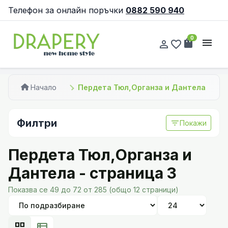
Телефон за онлайн поръчки
0882 590 940
0
shopping_bag
menu
person_outline
favorite_border
Начало
Пердета Тюл,Органза и Дантела
Филтри
filter_list
Покажи
Пердета Тюл,Органза и
Дантела - страница 3
Показва се 49 до 72 от 285 (общо 12 страници)
grid_view
view_list