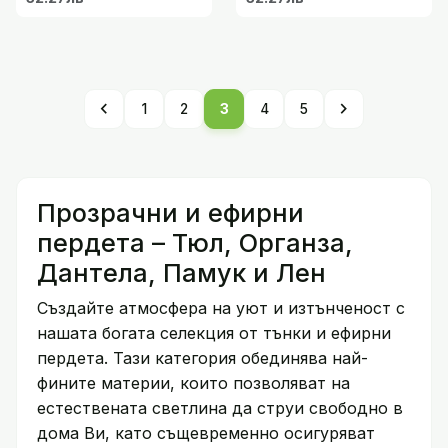
chevron_left
chevron_right
1
2
3
4
5
Прозрачни и ефирни
пердета – Тюл, Органза,
Дантела, Памук и Лен
Създайте атмосфера на уют и изтънченост с
нашата богата селекция от тънки и ефирни
пердета. Тази категория обединява най-
фините материи, които позволяват на
естествената светлина да струи свободно в
дома Ви, като същевременно осигуряват