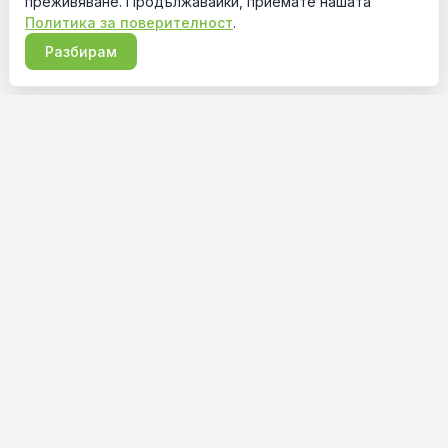
преживяване. Продължавайки, приемате нашата
Политика за поверителност
.
Разбирам
Онлайн магазин за готови пердета и завеси на