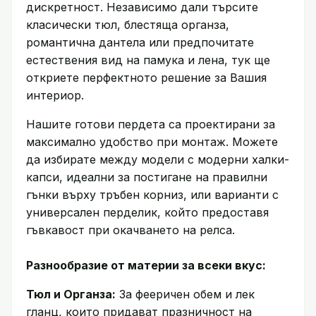
дискретност. Независимо дали търсите
класически тюл, блестяща органза,
романтична дантела или предпочитате
естествения вид на памука и лена, тук ще
откриете перфектното решение за Вашия
интериор.
Нашите готови пердета са проектирани за
максимално удобство при монтаж. Можете
да избирате между модели с модерни халки-
капси, идеални за постигане на правилни
гънки върху тръбен корниз, или варианти с
универсален перделик, който предоставя
гъвкавост при окачването на релса.
Разнообразие от материи за всеки вкус:
Тюл и Органза:
За фееричен обем и лек
гланц, които придават празничност на