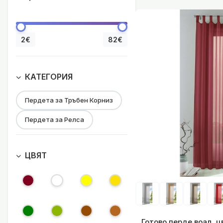
Готово перде в
2€
82€
КАТЕГОРИЯ
Пердета за Тръбен Корниз
Готово перд
Пердета за Релса
ЦВЯТ
Готово перде 
Готово перде воал, ц