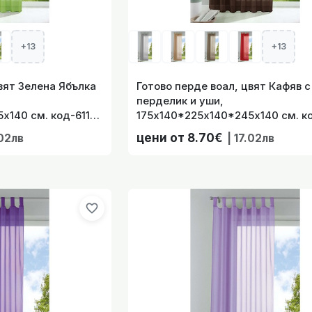
+13
+13
воал, цвят Лилав с перделик и уши, 175х140*225х140*245x
вят Зелена Ябълка
Готово перде воал, цвят Кафяв с
перделик и уши,
x140 см. код-61175
175х140*225х140*245x140 см. к
41022770
цени от 8.70€
.02лв
| 17.02лв
воал, цвят Люляк с перделик и уши, 175х140*225х140*245x
favorite_border
 воал, цвят Нуга с перделик и уши, 175х140*225х140*245x