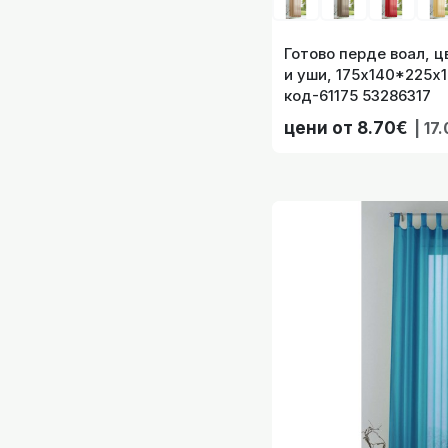
Готово перде воал, ц
и уши, 175х140*225х
код-61175 53286317
Готово перде Дъ
цени от 8.70€
| 17
Готово Перде 