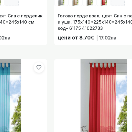
вят Сив с перделик
Готово перде воал, цвят Син с 
140*245x140 см.
и уши, 175х140*225х140*245x140
код- 61175 41022733
га немска бяла дантела на флорални елементи за Релса, 
цени от 8.70€
.02лв
| 17.02лв
favorite_border
на Конци-Ресни Бордо с универсален перделик за Релса и
Готово Перде на Конци-Ресни Бяло с универсален пердели