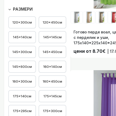
РАЗМЕРИ
120×300см
120×450см
Готово перде 
Готово перде воал, ц
145×140см
145×145см
с перделик и уши,
175х140*225х140*245
41022743
цени от 8.70€
| 17
145×300см
145×450см
Готово перде 
145×600см
160×140см
160×300см
160×450см
175×140см
175×145см
Готово перде
175×295см
175×300см