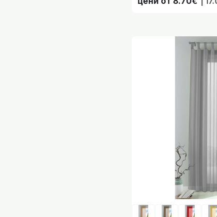
цени от 8.70€
| 17
Готово перде во
Готово перде в
Готово перде 