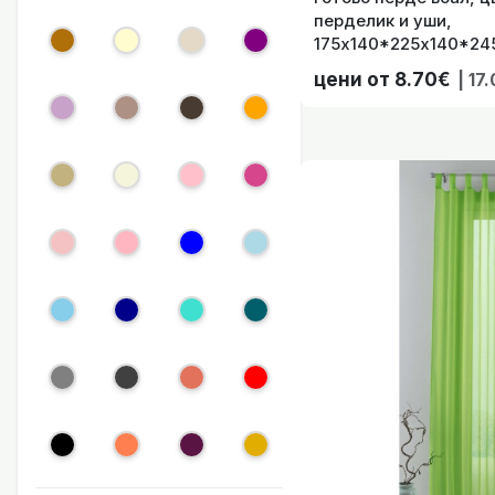
перделик и уши,
175х140*225х140*245
61175 41022739
Готово перде
цени от 8.70€
| 17
Готово перде 
Готово перде