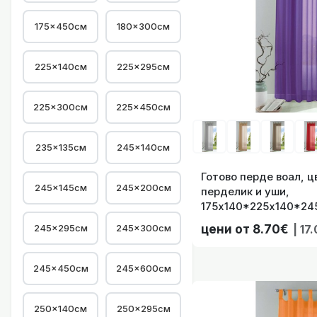
175×450см
180×300см
225×140см
225×295см
Готово перде воа
225×300см
225×450см
235×135см
245×140см
Готово перде воал, ц
Готово перде воа
245×145см
245×200см
перделик и уши,
175х140*225х140*245
41022744
245×295см
245×300см
цени от 8.70€
| 17
245×450см
245×600см
Готово перде
250×140см
250×295см