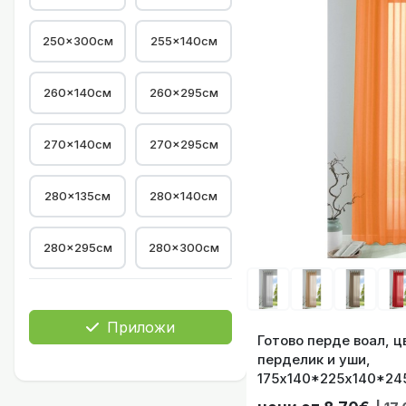
250x300см
255×140см
260×140см
260×295см
Готово перд
270×140см
270×295см
280×135см
280×140см
Готово перде
280×295см
280×300см
Приложи
Готово перде воал, 
перделик и уши,
Готово перде воал
175х140*225х140*245
41022736