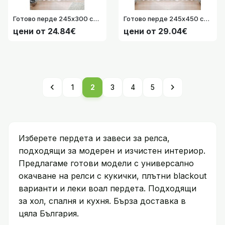
Готово перде 245х300 см. на флорални мотиви с красив завършек, за Релса и Тръбен Корниз, цвят бял код-131464
Готово перде 245х450 см. на флорални мотиви с красив завършек, за Релса и Тръбен Корниз, цвят бял код-131465
цени от 24.84€
цени от 29.04€
chevron_left
chevron_right
1
2
3
4
5
Изберете пердета и завеси за релса,
подходящи за модерен и изчистен интериор.
Предлагаме готови модели с универсално
окачване на релси с кукички, плътни blackout
варианти и леки воал пердета. Подходящи
за хол, спалня и кухня. Бърза доставка в
цяла България.