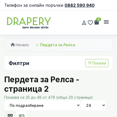
Телефон за онлайн поръчки
0882 590 940
0
shopping_bag
menu
person_outline
favorite_border
Начало
Пердета за Релса
Филтри
filter_list
Покажи
Пердета за Релса -
страница 2
Показва се 25 до 48 от 478 (общо 20 страници)
grid_view
view_list