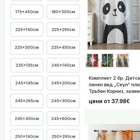
175×450см
180×300см
Комплект 2 бр.
225×140см
225×295см
225×300см
225×450см
235×135см
245×140см
Комплект 2 бр. Детс
245×145см
245×200см
Комплект 2
ленен вид „Сеул“ плю
Тръбен Корниз, зазме
код-2024120-2-003
245×295см
245×300см
цени от 37.98€
245×450см
245×600см
250×140см
250×295см
Светеща през нощ