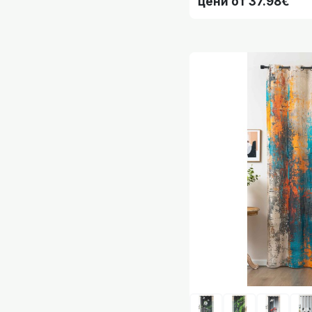
цени от 37.98€
Детски мини п
Детски мини п
Детски мини пер