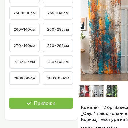
250x300см
255×140см
260×140см
260×295см
270×140см
270×295см
Светеща през нощ
280×135см
280×140см
280×295см
280×300см
Готова Завеса 
Приложи
Комплект 2 бр. Завес
„Сеул“ плюс коланчет
Корниз, Текстура на 
Пе