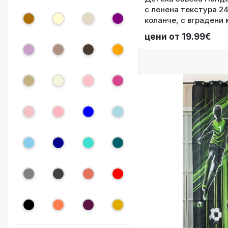
с ленена текстура 24
коланче, с вградени 
тръбен корниз, код-
цени от 19.99€