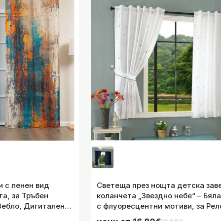
за Релса и Корниз 175
та детска завеса с коланчета „Звездно небе“ – Синя таф
за Релса и Корниз 175
с ленен вид „Сеул“ плюс коланчета 245х140 см, за Тръбен 
Дигитален
и с ленен вид
Светеща през нощта детска зав
а, за Тръбен
коланчета „Звездно небе“ – Бял
Зебло, Дигитален
с флуоресцентни мотиви, за Рел
чат, 245х140 см. код-2024120-2-001
Корниз 175х145 см код-20495 5