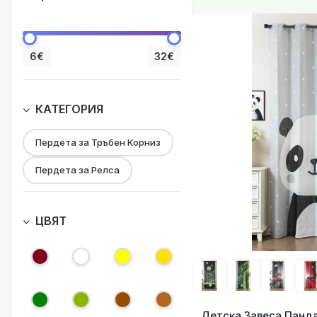
6€
32€
КАТЕГОРИЯ
Пердета за Тръбен Корниз
Пердета за Релса
ЦВЯТ
Детска Завеса Фо
Детска Завеса Панда »Seoul Collectio