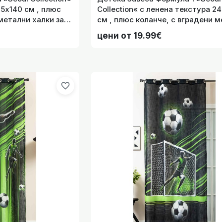
5х140 см , плюс
Collection« с ленена текстура 2
метални халки за
см , плюс коланче, с вградени 
2024120-007
халки за тръбен корниз, код-202
цени от 19.99€
003
метални халки за тръб
favorite_border
метални халки за тръб