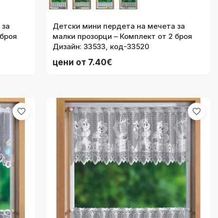
 за
Детски мини пердета на мечета за
favorite_border
я Дизайн: 33532, код-33520
 броя
малки прозорци – Комплект от 2 броя
Дизайн: 33533, код-33520
цени от 7.40€
цени от 7.40€
favorite_border
я Дизайн: 33523, код-33520
favorite_border
favorite_border
цени от 7.40€
favorite_border
 височина 300см. код-10128
цени от 12.27€