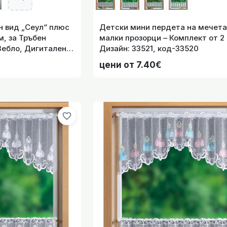
н вид „Сеул“ плюс
Детски мини пердета на мечета
дета на принцеси за малки прозорци – Комплект от 2 бро
м, за Тръбен
малки прозорци – Комплект от 2
Зебло, Дигитален
Дизайн: 33521, код-33520
2-002
цени от 7.40€
ердета на мечета за малки прозорци – Комплект от 2 бро
favorite_border
а пердета с анимационни Дисни герои, десен-Клуб Уинкс,