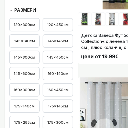
Завеса с дигит
РАЗМЕРИ
120×300см
120×450см
Детска Завеса Футбол »Se
145×140см
145×145см
Collection« с ленена
см , плюс коланче, с
халки за тръбен корн
Комплект 2 бр
цени от 19.99€
145×300см
145×450см
005
145×600см
160×140см
160×300см
160×450см
Комплект 2 бр. Д
175×140см
175×145см
175×295см
175×300см