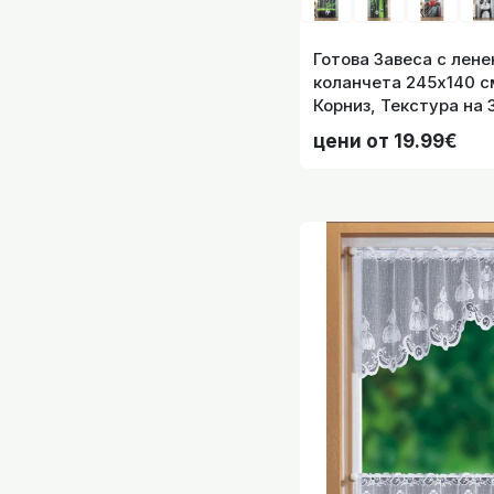
Готова Завеса с лене
Детски мини пер
коланчета 245х140 с
Корниз, Текстура на 
Печат, код-2024120-
цени от 19.99€
Детски мини п
Детски плат з