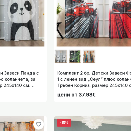
 Детски Завеси Футбол с ленен вид „Сеул“ плюс коланчета
245х
ки Завеси Панда с
Комплект 2 бр. Детски Завеси 
 бр. Завеси с ленен вид „Сеул“ плюс коланчета, за Тръбен
с коланчета, за
1 с ленен вид „Сеул“ плюс колан
Дигитален Печат, 245х140 см. код-2024120-2-001
р 245х140 см.
Тръбен Корниз, размер 245х140 
код-2024120-2-004
цени от 37.98€
-15%
favorite_border
та детска завеса с коланчета „Звездно небе“ – Бяла таф