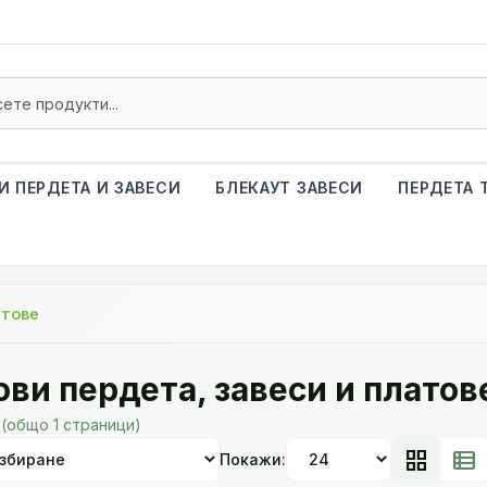
И ПЕРДЕТА И ЗАВЕСИ
БЛЕКАУТ ЗАВЕСИ
ПЕРДЕТА 
атове
ови пердета, завеси и платов
 (общо 1 страници)
grid_view
view_list
Покажи: