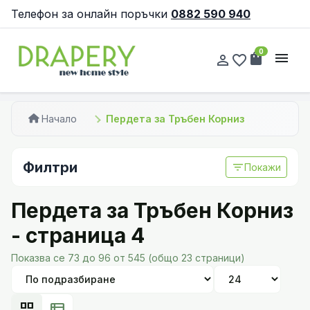
Телефон за онлайн поръчки
0882 590 940
0
shopping_bag
menu
person_outline
favorite_border
Начало
Пердета за Тръбен Корниз
Филтри
filter_list
Покажи
Пердета за Тръбен Корниз
- страница 4
Показва се 73 до 96 от 545 (общо 23 страници)
grid_view
view_list