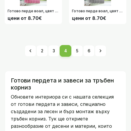
Готово перде воал, цвят Розов с перделик и уши, 175х140*225х140*245x140 см. код-61175 41022761
Готово перде воал, цвят Сив с перделик и уши, 175х140*225х140*245x140 см. код-61175 53286317
цени от 8.70€
цени от 8.70€
chevron_left
chevron_right
2
3
4
5
6
Готови пердета и завеси за тръбен
корниз
Обновете интериора си с нашата селекция
от готови пердета и завеси, специално
създадени за лесен и бърз монтаж върху
тръбен корниз. Тук ще откриете
разнообразие от десени и материи, които