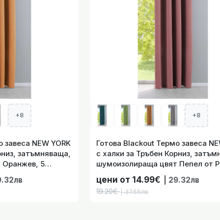
Термо завеса NEW YORK с халки за Тръбен Корниз, затъм
Петрол, 5 
19.20€
| 37.55лв
+8
+8
Термо завеса NEW YORK с халки за Тръбен Корниз, затъм
Светъл Беж, 5 Ра
мо завеса NEW YORK
Готова Blackout Термо завеса N
рниз, затъмняваща,
с халки за Тръбен Корниз, затъм
19.20€
| 37.55лв
 Оранжев, 5
шумоизолираща цвят Пепел от Ро
0600-064
Размера, код- 201920600-044
цени от 14.99€
9.32лв
| 29.32лв
19.20€
| 37.55лв
Термо завеса NEW YORK с халки за Тръбен Корниз, затъм