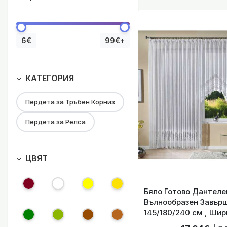
Бяло Г
6€
99€+
КАТЕГОРИЯ
Пердета за Тръбен Корниз
Пердета за Релса
ЦВЯТ
Бяло Готово Дантеле
Вълнообразен Завърш
Бяло Готово Пе
145/180/240 см , Ши
см , код-13114