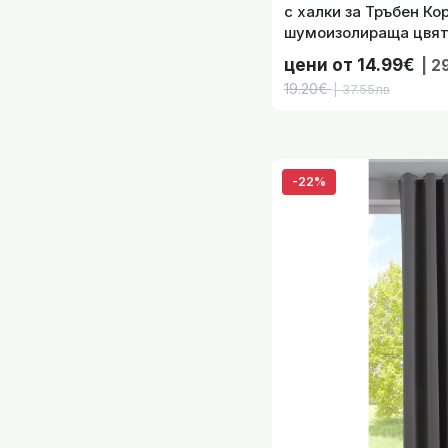
с халки за Тръбен Ко
шумоизолираща цвят 
Размера, код- 20192
Готова Blackout 
цени от 14.99€
| 2
19.20€
| 37.55лв
-22%
Готова завес
Готова Завеса