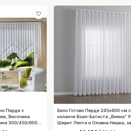
favorite_border
отово Дантелено Перде с Вълнообразен Завършек, Височин
Бяло Готово Перде 245х600 см с ко
Релса и Тръб
но Перде с
Бяло Готово Перде 245х600 см с
ек, Височина
коланче Воал-Батиста „Виена“ Уейв
рде с Ленена Визия 254x135 см. плюс Коланче, за Релса и 
рина 300/450/600
Ширит Лента и Оловна Нишка, за
и Тръбен корниз, код-2025100-0