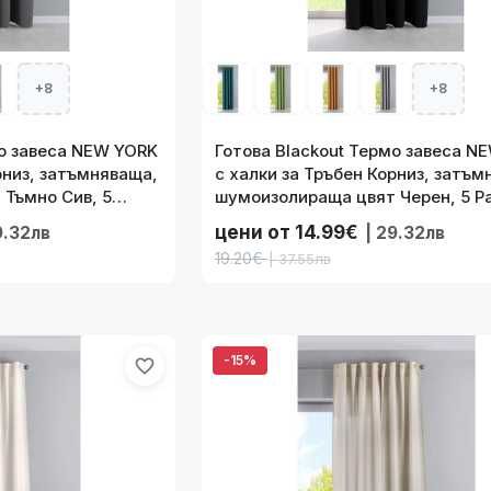
15.60€
| 30.51лв
+8
+8
НА с визия Лен плюс Коланче, Полупрозрачна, за Релса и 
мо завеса NEW YORK
Готова Blackout Термо завеса N
145х140/225х140/250х140
рниз, затъмняваща,
с халки за Тръбен Корниз, затъм
Тъмно Сив, 5
шумоизолираща цвят Черен, 5 Р
15.60€
| 30.51лв
0600-029
код- 201920600-034
цени от 14.99€
9.32лв
| 29.32лв
19.20€
| 37.55лв
а ЙЕНА с визия Лен плюс Коланче, Полупрозрачна, за Релс
145х140/225х140/250х14
-15%
favorite_border
15.60€
| 30.51лв