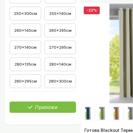
-22%
250x300см
255×140см
260×140см
260×295см
270×140см
270×295см
Готова Blackout 
280×135см
280×140см
280×295см
280×300см
Готова Blackout 
Приложи
Готова Blackout Тер