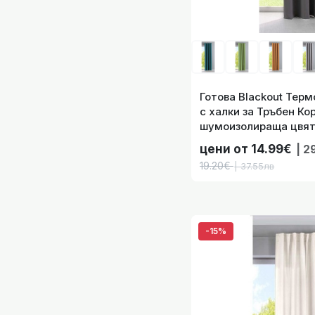
Готова завеса ЙЕ
Готова Blackout Тер
с халки за Тръбен Ко
шумоизолираща цвят 
Размера, код- 20192
цени от 14.99€
| 2
19.20€
| 37.55лв
Готова Завес
-15%