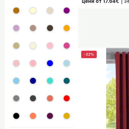
цени от 17.64€
| 3
Готова Blackout 
-22%
Готова Blackout 