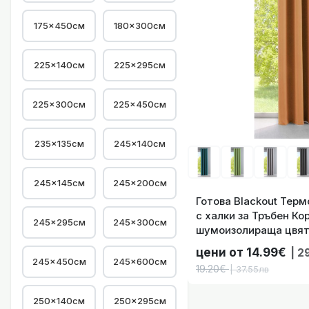
175×450см
180×300см
Готова Blackout 
225×140см
225×295см
225×300см
225×450см
235×135см
245×140см
245×145см
245×200см
Готова Blackout 
Готова Blackout Тер
с халки за Тръбен Ко
245×295см
245×300см
шумоизолираща цвят
Размера, код- 20192
цени от 14.99€
| 2
245×450см
245×600см
19.20€
| 37.55лв
250×140см
250×295см
Готова Blackout 