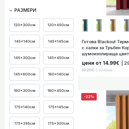
Готова Blackout 
РАЗМЕРИ
120×300см
120×450см
145×140см
145×145см
Готова Blackout Тер
с халки за Тръбен Ко
шумоизолираща цвят 
Готова Blackout 
145×300см
145×450см
код- 201920600-059
цени от 14.99€
| 2
19.20€
| 37.55лв
145×600см
160×140см
160×300см
160×450см
-22%
Готова Blackout 
175×140см
175×145см
175×295см
175×300см