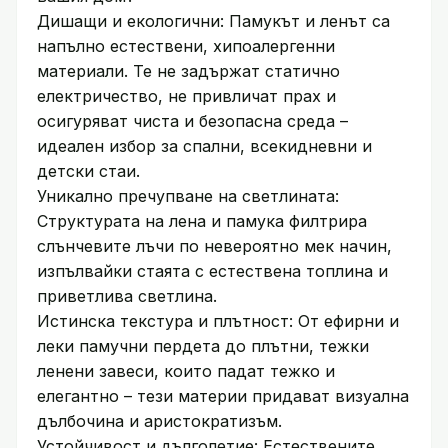
Дишащи и екологични: Памукът и ленът са
напълно естествени, хипоалергенни
материали. Те не задържат статично
електричество, не привличат прах и
осигуряват чиста и безопасна среда –
идеален избор за спални, всекидневни и
детски стаи.
Уникално пречупване на светлината:
Структурата на лена и памука филтрира
слънчевите лъчи по невероятно мек начин,
изпълвайки стаята с естествена топлина и
приветлива светлина.
Истинска текстура и плътност: От ефирни и
леки памучни пердета до плътни, тежки
ленени завеси, които падат тежко и
елегантно – тези материи придават визуална
дълбочина и аристократизъм.
Устойчивост и дълголетие: Естествените