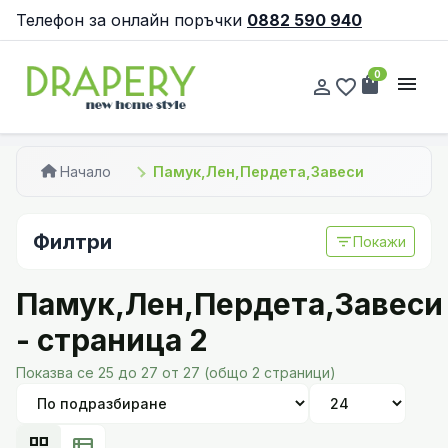
Телефон за онлайн поръчки
0882 590 940
0
shopping_bag
menu
person_outline
favorite_border
Начало
Памук,Лен,Пердета,Завеси
Филтри
filter_list
Покажи
Памук,Лен,Пердета,Завеси
- страница 2
Показва се 25 до 27 от 27 (общо 2 страници)
grid_view
view_list