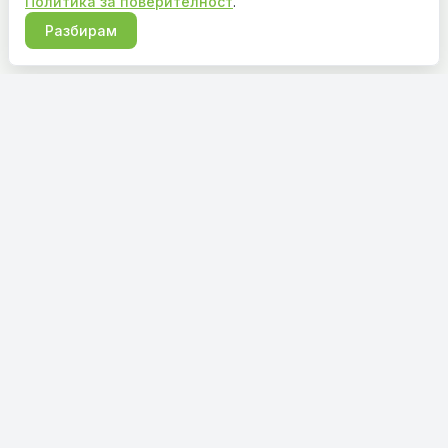
Политика за поверителност
.
Разбирам
Онлайн магазин за готови пердета и завеси на
изгодни цени с немско качество.