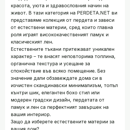
красота, уюта и здравословния начин на
живот. В тази категория на PERDETA.NET ви
представяме колекция от пердета и завеси
от естествени материи, сред които главна
роля играят висококачественият памук и
класическият лен.
Естествените тъкани притежават уникален
характер – те внасят неповторима топлина,
органична текстура и усещане за
спокойствие във всяко помещение. Без
значение дали обзавеждате дома си в
изчистен скандинавски минимализъм, топъл
кънтри шик, елегантен бохо стил или
модерен градски дизайн, пердетата от
памук и лен са перфектният завършек на
вашия интериор.
Защо да изберете естествените материи за
вашия дом?