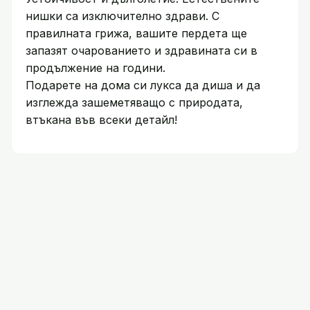
нишки са изключително здрави. С
правилната грижа, вашите пердета ще
запазят очарованието и здравината си в
продължение на години.
Подарете на дома си лукса да диша и да
изглежда зашеметяващо с природата,
втъкана във всеки детайл!