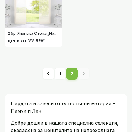
2 бр. Японска Стена „Ница“ 245х60 см., изработени от прозрачен памучен-воал с комплект за окачване на релси цвят Крем код-2019032-2-002
цени от 22.99€
chevron_left
chevron_right
1
2
Пердета и завеси от естествени материи –
Памук и Лен
Добре дошли в нашата специална селекция,
създадена за ценителите на непреходната