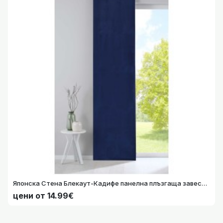
Японска Стена Блекаут-Кадифе панелна плъзгаща завеса МИЛАНО за Обикновени Релси с водачи и тежести 245х60 Цвят Син код-203571-007
Японска Стена Блекаут-Кадифе панелна плъзгаща завеса МИЛАНО за Обикновени Релси с водачи и тежести 245х60 Цвят Син код-203571-007
цени от 14.99€
цени от 14.99€