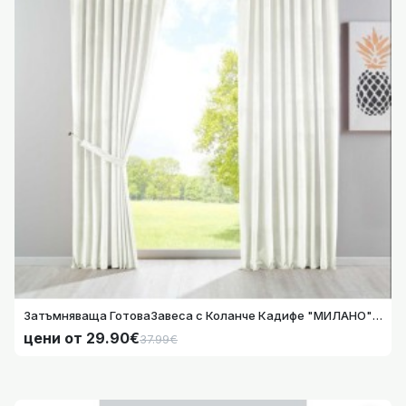
Затъмняваща ГотоваЗавеса с Коланче Кадифе "МИЛАНО" – Лукс и Функционалност за Релса и Тръбен Корниз 235х135 и 280х135, Цвят Бял 20357
Затъмняваща ГотоваЗавеса с Коланче Кадифе "МИЛАНО" – Лукс и Функционалност за Релса и Тръбен Корниз 235х135 и 280х135, Цвят Бял 20357
цени от 29.90€
цени от 29.90€
37.99€
37.99€