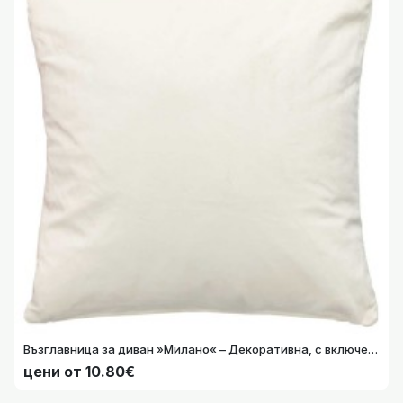
Възглавница за диван »Милано« – Декоративна, с включен пълнеж. Луксозна кадифена дамаска с цип, изключително мека. 203572 203572-007
Възглавница за диван »Милано« – Декоративна, с включен пълнеж. Луксозна кадифена дамаска с цип, изключително мека. 203572 203572-007
цени от 10.80€
цени от 10.80€