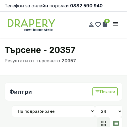
Телефон за онлайн поръчки
0882 590 940
0
shopping_bag
menu
person_outline
favorite_border
Търсене - 20357
Резултати от търсенето
20357
Филтри
filter_list
Покажи
grid_view
view_list