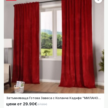
Затъмняваща Готова Завеса с Коланче Кадифе "МИЛАНО" – Лукс и Функционалност за Релса и Тръбен Корниз 235х135 и 280х135, Цвят Червен 20357
Затъмняваща Готова Завеса с Коланче Кадифе "МИЛАНО" – Лукс и Функционалност за Релса и Тръбен Корниз 235х135 и 280х135, Цвят Червен 20357
цени от 29.90€
цени от 29.90€
37.99€
37.99€