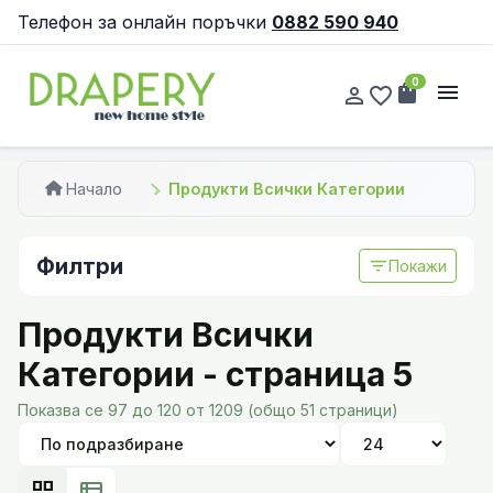
Телефон за онлайн поръчки
0882 590 940
0
shopping_bag
menu
person_outline
favorite_border
Начало
Продукти Всички Категории
Филтри
filter_list
Покажи
Продукти Всички
Категории - страница 5
Показва се 97 до 120 от 1209 (общо 51 страници)
grid_view
view_list