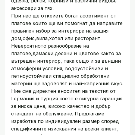
одеяла, релси, корнизи и различни видове
аксесоари за тях.
При нас ще откриете богат асортимент от
платове които ще ви помогнат да направите
правилен избор за интериора на вашия
дом,офис,вила,хотел или ресторант.
Невероятното разнообразие на
платове,дамаски,десени и цветове както за
вътрешен интериор, така също и за външни
атмосферни условия, водоустойчиви и
петноустойчиви специално обработени
материи ще задоволят и най-капризния вкус.
Ние сме директен вносител на текстил от
Германия и Турция което е сигурна гаранция
за ниска цена, високо качество и добър
стандарт на обслужване. Предлагаме
изработка по индивидуален размер според
специфичните изисквания на всеки клиент,