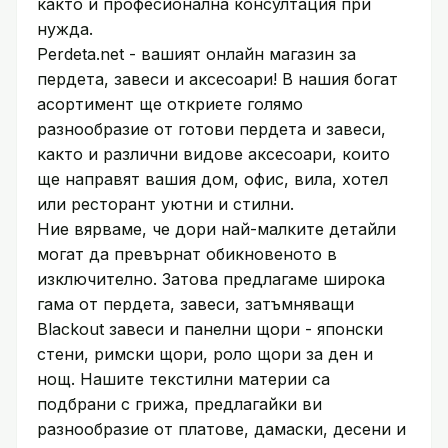
както и професионална консултация при
нужда.
Perdeta.net - вашият онлайн магазин за
пердета, завеси и аксесоари! В нашия богат
асортимент ще откриете голямо
разнообразие от готови пердета и завеси,
както и различни видове аксесоари, които
ще направят вашия дом, офис, вила, хотел
или ресторант уютни и стилни.
Ние вярваме, че дори най-малките детайли
могат да превърнат обикновеното в
изключително. Затова предлагаме широка
гама от пердета, завеси, затъмняващи
Blackout завеси и панелни щори - японски
стени, римски щори, роло щори за ден и
нощ. Нашите текстилни материи са
подбрани с грижа, предлагайки ви
разнообразие от платове, дамаски, десени и