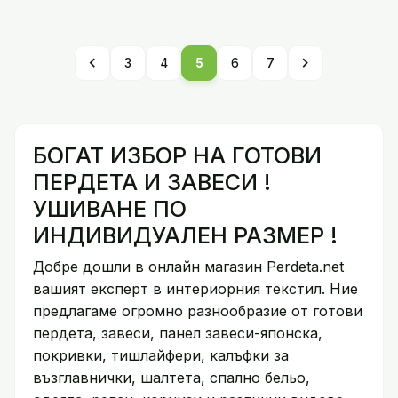
chevron_left
chevron_right
3
4
5
6
7
БОГАТ ИЗБОР НА ГОТОВИ
ПЕРДЕТА И ЗАВЕСИ !
УШИВАНЕ ПО
ИНДИВИДУАЛЕН РАЗМЕР !
Добре дошли в онлайн магазин Perdeta.net
вашият експерт в интериорния текстил. Ние
предлагаме огромно разнообразие от готови
пердета, завеси, панел завеси-японска,
покривки, тишлайфери, калъфки за
възглавнички, шалтета, спално бельо,