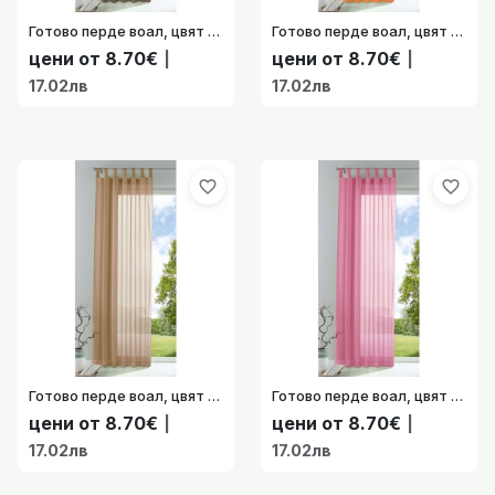
Готово перде воал, цвят Нуга с перделик и уши, 175х140*225х140*245x140 см. код 61175 41022760
Готово перде воал, цвят Оранжев с перделик и уши, 175х140*225х140*245x140 см. код-61175 41022736
цени от 8.70€
цени от 8.70€
|
|
17.02лв
17.02лв
favorite_border
favorite_border
Готово перде воал, цвят Пясъчен с перделик и уши, 175х140*225х140*245x140 см. код- 61175 46291524
Готово перде воал, цвят Розов с перделик и уши, 175х140*225х140*245x140 см. код-61175 41022761
цени от 8.70€
цени от 8.70€
|
|
17.02лв
17.02лв