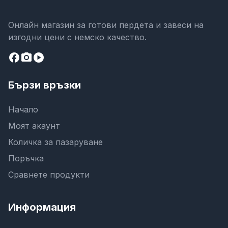
Онлайн магазин за готови пердета и завеси на
изгодни цени с немско качество.
facebook
camera_alt
play_circle
Бързи връзки
Начало
Моят акаунт
Количка за пазаруване
Поръчка
Сравнете продукти
Информация