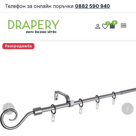
Телефон за онлайн поръчки
0882 590 940
0
1
shopping_bag
menu
person_outline
favorite_border
Разпродажба
Previous
Nex