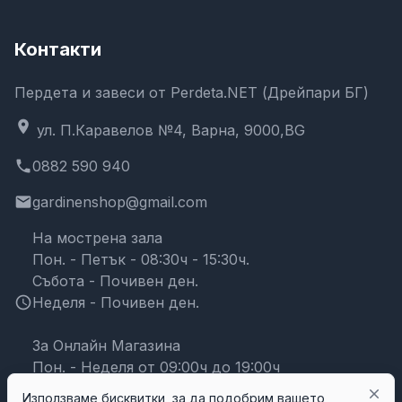
Контакти
Пердета и завеси от Perdeta.NET (Дрейпари БГ)
location_on
ул. П.Каравелов №4, Варна, 9000,BG
phone
0882 590 940
email
gardinenshop@gmail.com
На мострена зала
Пон. - Петък - 08:30ч - 15:30ч.
Събота - Почивен ден.
schedule
Неделя - Почивен ден.
За Онлайн Магазина
Пон. - Неделя от 09:00ч до 19:00ч
close
Използваме бисквитки, за да подобрим вашето