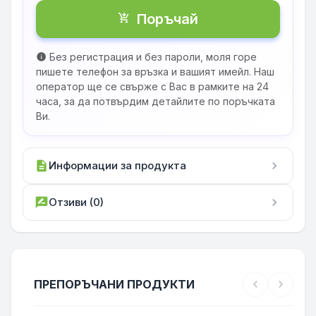
Поръчай
shopping_cart_checkout
Без регистрация и без пароли, моля горе
info
пишете телефон за връзка и вашият имейл. Наш
оператор ще се свърже с Вас в рамките на 24
часа, за да потвърдим детайлите по поръчката
Ви.
description
Информации за продукта
chevron_right
rate_review
Отзиви (0)
chevron_right
ПРЕПОРЪЧАНИ ПРОДУКТИ
chevron_left
chevron_right