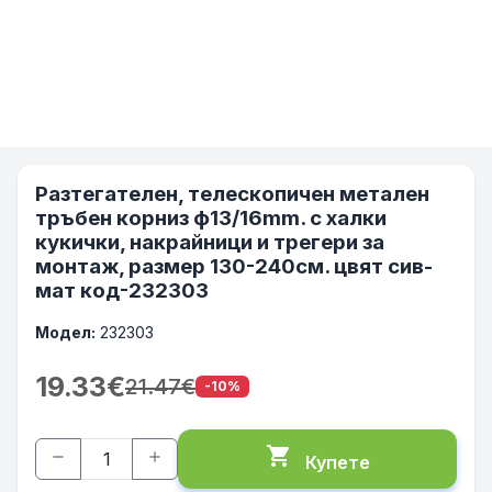
Разтегателен, телескопичен метален
тръбен корниз ф13/16mm. с халки
кукички, накрайници и трегери за
монтаж, размер 130-240см. цвят сив-
мат код-232303
Модел:
232303
19.33€
21.47€
-10%
shopping_cart
remove
add
Купете