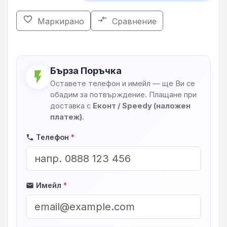
favorite_border
compare_arrows
Маркирано
Сравнение
Бърза Поръчка
flash_on
Оставете телефон и имейл — ще Ви се
обадим за потвърждение. Плащане при
доставка с
Еконт / Speedy (наложен
платеж)
.
Телефон
*
phone
Имейл
*
mail