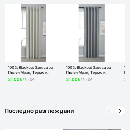
100% Blackout Завеса за
100% Blackout Завеса за
10
Пълен Мрак, Термо и
Пълен Мрак, Термо и
Пъ
Шумоизолираща с коланче
Шумоизолираща с коланче
Шу
21.00€
21.00€
21
23.40€
23.40€
цвят Крем, 175х140 и
цвят Сив, 175х140 и
цвя
245х140 за Релса и Корниз
245х140 за Релса и Корниз
24
код-2023600-004
код-2023600-006
ко
Последно разглеждани
arrow_back_ios
arrow_forward_ios