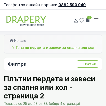
Телефон за онлайн поръчки
0882 590 940
0
shopping_bag
menu
person_outline
favorite_border
Начало
Плътни пердета и завеси за спалня или хол
Филтри
filter_list
Покажи
Плътни пердета и завеси
за спалня или хол -
страница 2
Показва се 25 до 48 от 88 (общо 4 страници)