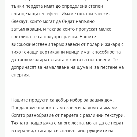
тънки пердета имат до определена степен
слънцезащитен ефект. Имаме плътни завеси-
блекаут, които могат да бъдат напълно
затъмняващи, и такива които пропускат малко
светлина те са полупрозрачни. Нашите
висококачествени термо завеси от полар и жакард с
тихо течащи вертикални ивици имат способността
да топлоизолират стаята в която са поставени. Те
допринасят за намаляване на шума и за пестене на
енергия.
Нашите продукти са добър избор за вашия дом.
Предлагаме широка гама завеси за дома и имаме
богато разнобразие от пердета с различни текстури.
Тяхната поддръжка е много лесна, могат да се перат
в пералня, стига да се спазват инструкциите на