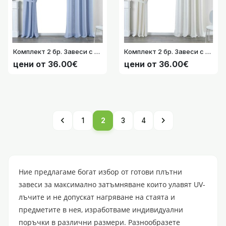
Комплект 2 бр. Завеси с ленена текстура „Essen“ -245х145см. с коланчета, за тръбен корниз, непрозрачни, но светлопропускливи, цвят Син 202430-2-003
Комплект 2 бр. Завеси с ленена текстура „Essen“ -245х145см. с коланчета,за тръбен корниз,непрозрачни,но светлопропускливи,цвят Натурален 202430-2-002
цени от 36.00€
цени от 36.00€
chevron_left
chevron_right
1
2
3
4
Ние предлагаме богат избор от готови плътни
завеси за максимално затъмняване които улавят UV-
лъчите и не допускат нагряване на стаята и
предметите в нея, изработваме индивидуални
поръчки в различни размери. Разнообразете