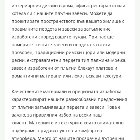
интериорния дизайн в дома, офиса, ресторанта или
хотела си с нашите плътни завеси. Можете да
проектирате пространството във вашето жилище с
правилните пердета и завеси за затъмнение,
изработени според вашите нужди. При нас ще
намерите точните завеси и пердета за всеки
прозорец. Традиционни римски щори или модерни
ресни, екстравагантни пердета тип паяжина-мрежа,
завеси изработени от плътни блекаут платове и
романтични матирани или леко лъскави текстури.
Качествените материали и прецизната изработка
характеризират нашите разнообразни предложения
от плътни затъмняващи пердета и завеси
. Това е
важно, за правилния избор на всеки наш
клиент. Материите и текстурите които внимателно
подбираме, придават уютна и комфортна
атмосфера. Много от нашите прозрачни вътрешни