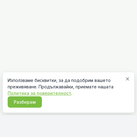
close
Използваме бисквитки, за да подобрим вашето
преживяване. Продължавайки, приемате нашата
Политика за поверителност
.
Разбирам