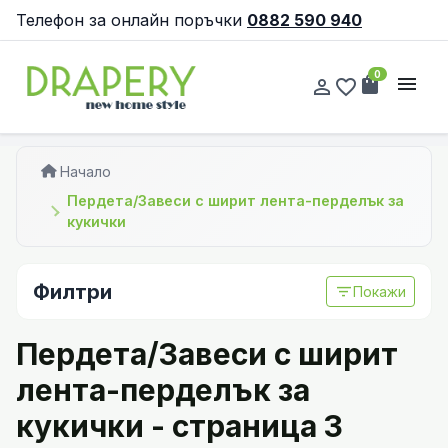
Телефон за онлайн поръчки
0882 590 940
0
shopping_bag
menu
person_outline
favorite_border
Начало
Пердета/Завеси с ширит лента-перделък за
кукички
Филтри
filter_list
Покажи
Пердета/Завеси с ширит
лента-перделък за
кукички - страница 3