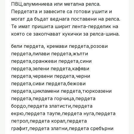
ПВЦ,алуминиева или метална релса.
Пердетата и завесите са готови ушити и
могат да бъдат веднага поставени на релса.
Те имат пришита ширит лента-перделик на
която се закопчават кукички за релса-шина.
бели пердета, кремави пердета,розови
пердета,лилави пердета,жълти
пердета,оранжеви пердета,сини
пердета,зелени пердета,кафяви
пердета,червени пердета,черни
пердета,сиви пердета,бежови
пердета,цикламени пердета,тюркоазени
пердета,пердета горчица,пердета
бордо,пердета златисти,пердета
екрю,пердета таупе,пердета нуга,пердета
петрол,пердета корал,пердета
графит,пердета златни,пердета сребърни