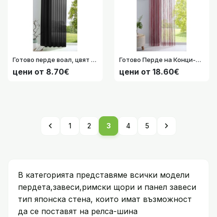
Готово перде воал, цвят Черен с перделик и уши, 175х140*225х140*245x140 см. код-61175 41022750
Готово Перде на Конци-Ресни Бордо с универсален перделик за Релса и Тръбен Корниз 250x140 см, код-20303CN-007
цени от 8.70€
цени от 18.60€
chevron_left
chevron_right
1
2
3
4
5
В категорията представяме всички модели
пердета,завеси,римски щори и панел завеси
тип японска стена, които имат възможност
да се поставят на релса-шина