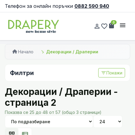
Телефон за онлайн поръчки
0882 590 940
0
shopping_bag
menu
person_outline
favorite_border
Начало
Декорации / Драперии
Филтри
filter_list
Покажи
Декорации / Драперии -
страница 2
Показва се 25 до 48 от 57 (общо 3 страници)
grid_view
view_list