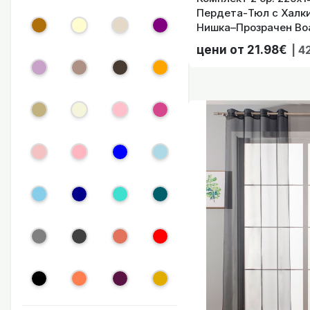
Пердета-Тюл с Халки
Нишка–Прозрачен Воа
Корниз Цвят Сив, ко
цени от 21.98€
| 4
Комплект 2 бр
Комплект 2 бр. Го