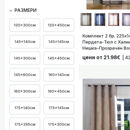
Комплект 2 бр. Го
РАЗМЕРИ
120×300см
120×450см
Комплект 2 бр. 225х
145×140см
145×145см
Пердета-Тюл с Халки
Нишка–Прозрачен Воа
Корниз Цвят Черен, 
Комплект 2 бр. Го
цени от 21.98€
| 4
145×300см
145×450см
145×600см
160×140см
160×300см
160×450см
Комплект 2 бр. Го
175×140см
175×145см
175×295см
175×300см