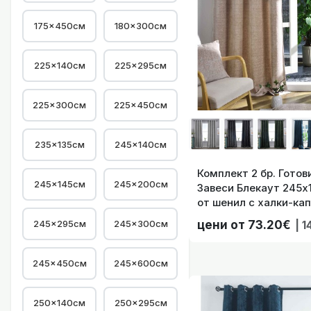
175×450см
180×300см
Комплект 2 бр. Го
225×140см
225×295см
225×300см
225×450см
235×135см
245×140см
Комплект 2 бр. Гото
245×145см
245×200см
Комплект 2 бр. Го
Завеси Блекаут 245х
от шенил с халки-кап
Корниз, цвят Пясъче
245×295см
245×300см
цени от 73.20€
| 1
245×450см
245×600см
250×140см
250×295см
Комплект 2 