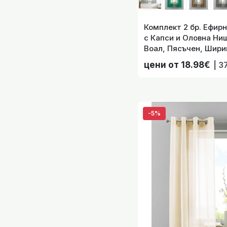
Комплект 2 бр. Ефир
с Капси и Оловна Ни
Воал, Пясъчен, Шири
(Различни Височини)
цени от 18.98€
| 3
Комплект 
-5%
Комплект 