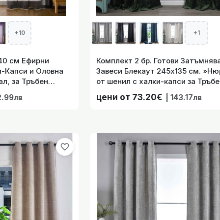
тови Затъмняващи Завеси Блекаут 245х135 см. »Нюрнберг«
Тръбен Корниз, ц
+10
+1
140 см Ефирни
Комплект 2 бр. Готови Затъмняв
-Капси и Оловна
Завеси Блекаут 245х135 см. »Н
л, за Тръбен
от шенил с халки-капси за Тръбе
код-203322-029
Корниз, цвят Зелен код-202420-
тови Затъмняващи Завеси Блекаут 245х135 см. »Нюрнберг«
цени от 73.20€
2.99лв
| 143.17лв
Тръбен Корниз, цвят
favorite_border
тови Затъмняващи Завеси Блекаут 245х135 см. »Нюрнберг«
Тръбен Корниз, 