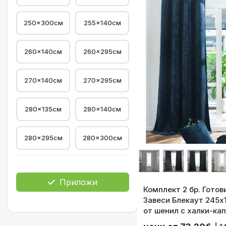
250x300см
255×140см
260×140см
260×295см
270×140см
270×295см
Комплект 2 бр. Ет
280×135см
280×140см
280×295см
280×300см
Комплект 2 бр. Ефи
Приложи
Комплект 2 бр. Гото
Завеси Блекаут 245х
от шенил с халки-кап
Корниз, цвят Тъмно 