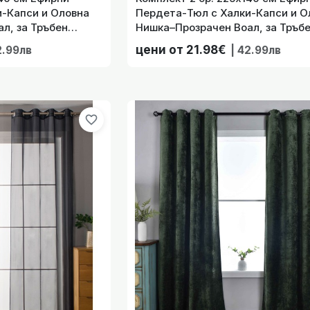
-Капси и Оловна
Пердета-Тюл с Халки-Капси и О
л, за Тръбен
Нишка–Прозрачен Воал, за Тръб
д-203322-014
Корниз Цвят Тъмно Син, код-203
цени от 21.98€
2.99лв
| 42.99лв
. 225х140 см Ефирни Пердета-Тюл с Халки-Капси и Оловна
Тръбен Корниз Ц
favorite_border
тови Затъмняващи Завеси Блекаут 245х135 см. »Нюрнберг«
Тръбен Корниз, цв