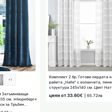
Натурален, осигурява деликатна 
но завеси визия лен 245х145 „Лайпциг“ на втъкани верижни
за тръбен корниз, 
Комплект 2 бр. Готови пердета н
+1
райета „Halle“ с коланчета, лен
рни Пердета „Базел“ с Капси и Оловна Нишка – Прозрачен
структура 245х140 см. Цвят Нат
140 см (Различни В
осигурява деликатна дискретно
ви Затъмняващи
цени от 33.60€
| 65.72лв
202480-2
19.99
| 39.10лв
135 см. »Нюрнберг«
си за Тръбен
Син код-202420-2-