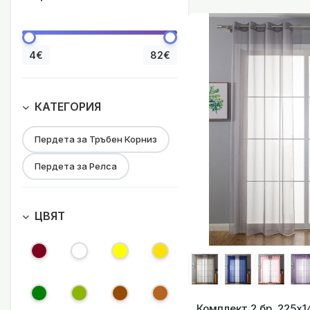
Комплект 2 бр
4€
82€
КАТЕГОРИЯ
Пердета за Тръбен Корниз
Комплект 2 бр
Пердета за Релса
ЦВЯТ
Комплект 2 бр
Комплект 2 бр. 225х