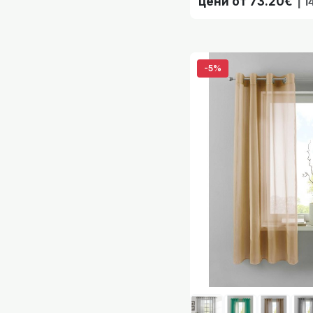
цени от 73.20€
| 1
003
Комплект 2 бр. Ефи
-5%
Комплект 2
Комплект 2 бр. Ефи