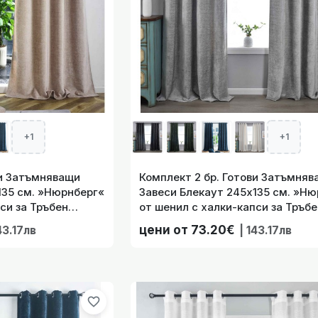
тови Затъмняващи Завеси Блекаут 245х135 см. »Нюрнберг«
Тръбен Корниз, цвят Т
+1
+1
ви Затъмняващи
Комплект 2 бр. Готови Затъмняв
тови Затъмняващи Завеси Блекаут 245х135 см. »Нюрнберг«
135 см. »Нюрнберг«
Завеси Блекаут 245х135 см. »Н
Тръбен Корниз, цвят Т
си за Тръбен
от шенил с халки-капси за Тръбе
н код-202420-2-001
Корниз, цвят Сив код-202420-2-
цени от 73.20€
43.17лв
| 143.17лв
favorite_border
бр. Готови пердета на райета „Halle“ с коланчета, ленена 