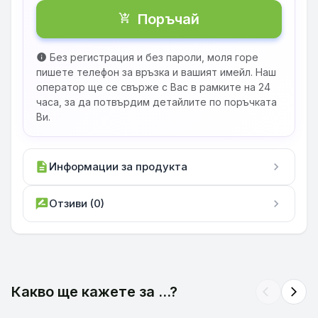
Поръчай
shopping_cart_checkout
Без регистрация и без пароли, моля горе
info
пишете телефон за връзка и вашият имейл. Наш
оператор ще се свърже с Вас в рамките на 24
часа, за да потвърдим детайлите по поръчката
Ви.
description
Информации за продукта
chevron_right
rate_review
Отзиви (0)
chevron_right
Какво ще кажете за ...?
arrow_back_ios
arrow_forward_ios