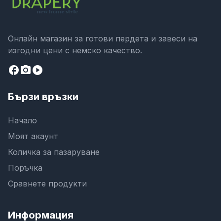
Онлайн магазин за готови пердета и завеси на
изгодни цени с немско качество.
facebook
camera_alt
play_circle
Бързи връзки
Начало
Моят акаунт
Количка за пазаруване
Поръчка
Сравнете продукти
Информация