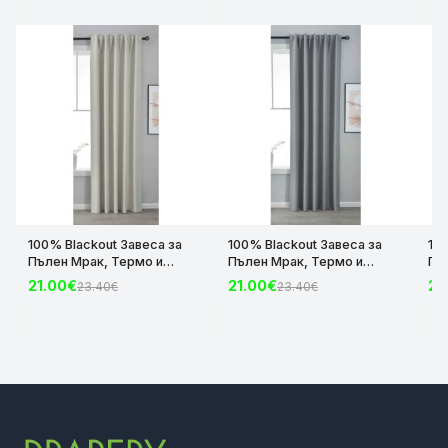
100% Blackout Завеса за
100% Blackout Завеса за
10
Пълен Мрак, Термо и
Пълен Мрак, Термо и
Пъ
Шумоизолираща с коланче
Шумоизолираща с коланче
Шу
21.00€
21.00€
21
23.40€
23.40€
цвят Крем, 175х140 и
цвят Сив, 175х140 и
цвя
245х140 за Релса и Корниз
245х140 за Релса и Корниз
24
код-2023600-004
код-2023600-006
ко