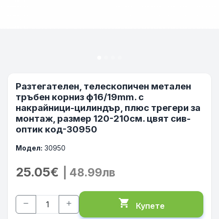
Разтегателен, телескопичен метален
тръбен корниз ф16/19mm. с
накрайници-цилиндър, плюс трегери за
монтаж, размер 120-210см. цвят сив-
оптик код-30950
Модел:
30950
25.05€
| 48.99лв
shopping_cart
remove
add
Купете