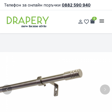
Телефон за онлайн поръчки
0882 590 940
0
shopping_bag
menu
person_outline
favorite_border
Previous
Nex