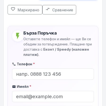
favorite_border
compare_arrows
Маркирано
Сравнение
Бърза Поръчка
flash_on
Оставете телефон и имейл — ще Ви се
обадим за потвърждение. Плащане при
доставка с
Еконт / Speedy (наложен
платеж)
.
Телефон
*
phone
Имейл
*
mail