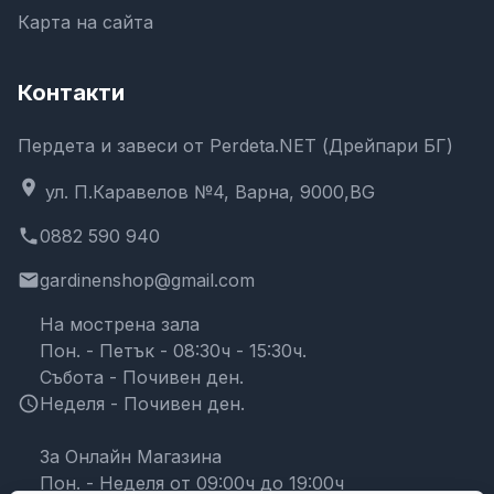
Карта на сайта
Контакти
Пердета и завеси от Perdeta.NET (Дрейпари БГ)
location_on
ул. П.Каравелов №4, Варна, 9000,BG
phone
0882 590 940
email
gardinenshop@gmail.com
На мострена зала
Пон. - Петък - 08:30ч - 15:30ч.
Събота - Почивен ден.
schedule
Неделя - Почивен ден.
За Онлайн Магазина
Пон. - Неделя от 09:00ч до 19:00ч