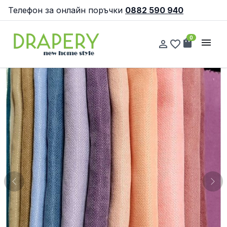
Телефон за онлайн поръчки
0882 590 940
0
shopping_bag
menu
person_outline
favorite_border
Previous
Nex