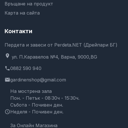
Връщане на продукт
Карта на сайта
Контакти
Пердета и завеси от Perdeta.NET (Дрейпари БГ)
location_on
ул. П.Каравелов №4, Варна, 9000,BG
phone
0882 590 940
email
gardinenshop@gmail.com
На мострена зала
Пон. - Петък - 08:30ч - 15:30ч.
Събота - Почивен ден.
schedule
Неделя - Почивен ден.
За Онлайн Магазина