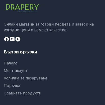
Онлайн магазин за готови пердета и завеси на
изгодни цени с немско качество.
facebook
camera_alt
play_circle
Бързи връзки
Начало
Моят акаунт
Количка за пазаруване
Поръчка
Сравнете продукти