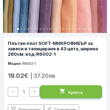
Плътен плат SOFT-МИКРОФИБЪР за
завеси и тапициране в 43 цята, ширина
280см. код-R6002-1
Модел:
R6002-1
19.02€
| 37.20лв
shopping_cart
remove
add
Купете
favorite_border
compare_arrows
Маркирано
Сравнение