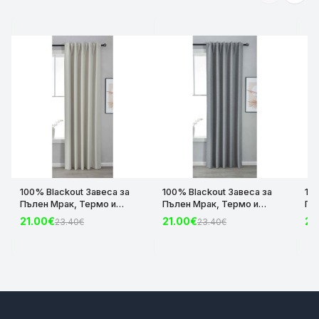
100% Blackout Завеса за
100% Blackout Завеса за
10
Пълен Мрак, Термо и
Пълен Мрак, Термо и
Пъ
Шумоизолираща с коланче
Шумоизолираща с коланче
Шу
21.00€
21.00€
21
23.40€
23.40€
цвят Крем, 175х140 и
цвят Сив, 175х140 и
цвя
245х140 за Релса и Корниз
245х140 за Релса и Корниз
24
код-2023600-004
код-2023600-006
ко