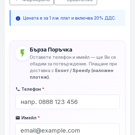
Цената е за 1 л.м. плат и включва 20% ДДС.
info
Бърза Поръчка
flash_on
Оставете телефон и имейл — ще Ви се
обадим за потвърждение. Плащане при
доставка с
Еконт / Speedy (наложен
платеж)
.
Телефон
*
phone
Имейл
*
mail