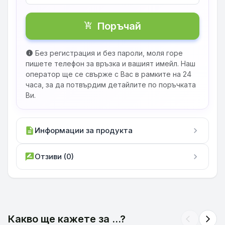
Поръчай
shopping_cart_checkout
Без регистрация и без пароли, моля горе
info
пишете телефон за връзка и вашият имейл. Наш
оператор ще се свърже с Вас в рамките на 24
часа, за да потвърдим детайлите по поръчката
Ви.
description
Информации за продукта
chevron_right
rate_review
Отзиви (0)
chevron_right
Какво ще кажете за ...?
arrow_back_ios
arrow_forward_ios