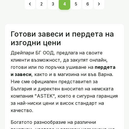
chevron_left
chevron_right
2
3
4
5
6
Готови завеси и пердета на
изгодни цени
Дрейпари БГ ООД, предлага на своите
клиенти възможност, да закупят онлайн,
готови или по поръчка ушиване на
пердета
и завеси
, както и в магизина ни във Варна.
Ние сме официален представител за
България и директен вносител на немската
компания "ASTEK", което е сигурна гаранция
за най-ниски цени и висок стандарт на
качество.
Богатото разнообразие на различни