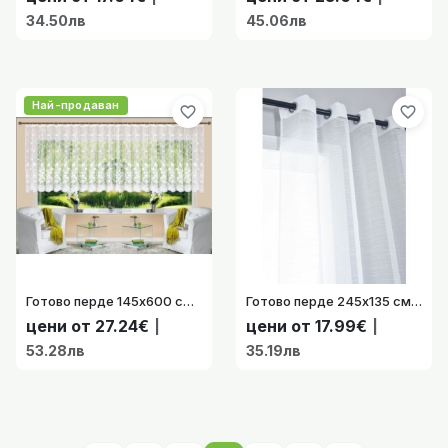
34.50лв
45.06лв
Най-продаван
favorite_border
favorite_border
Готово перде 145х600 см. на флорални мотиви с красив завършек, за Релса и Тръбен Корниз, цвят бял код-131463
Готово перде 245х135 см. „Дрезден“ с коланче на нежни хоризонтални райета за тръбен корниз цвят натурален код-202440-001
цени от 27.24€
цени от 17.99€
|
|
53.28лв
35.19лв