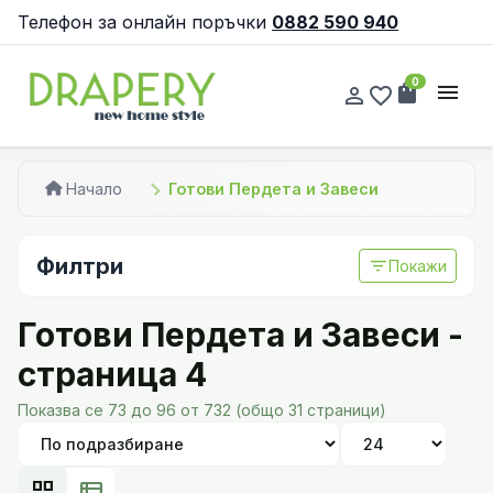
Телефон за онлайн поръчки
0882 590 940
0
shopping_bag
menu
person_outline
favorite_border
Начало
Готови Пердета и Завеси
Филтри
filter_list
Покажи
Готови Пердета и Завеси -
страница 4
Показва се 73 до 96 от 732 (общо 31 страници)
grid_view
view_list