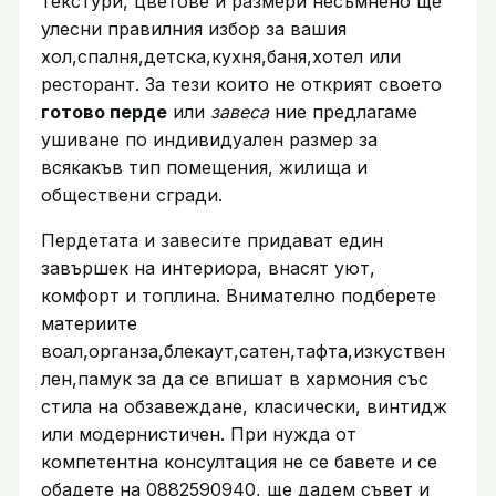
текстури, цветове и размери несъмнено ще
улесни правилния избор за вашия
хол,спалня,детска,кухня,баня,хотел или
ресторант. За тези които не открият своето
готово перде
или
завеса
ние предлагаме
ушиване по индивидуален размер за
всякакъв тип помещения, жилища и
обществени сгради.
Пердетата и завесите придават един
завършек на интериора, внасят уют,
комфорт и топлина. Внимателно подберете
материите
воал,органза,блекаут,сатен,тафта,изкуствен
лен,памук за да се впишат в хармония със
стила на обзавеждане, класически, винтидж
или модернистичен. При нужда от
компетентна консултация не се бавете и се
обадете на 0882590940, ще дадем съвет и