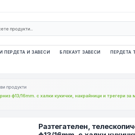
И ПЕРДЕТА И ЗАВЕСИ
БЛЕКАУТ ЗАВЕСИ
ПЕРДЕТА 
ви продукти
низ ф13/16mm. с халки кукички, накрайници и трегери за
Разтегателен, телескопи
ф13/16mm. с халки кукички