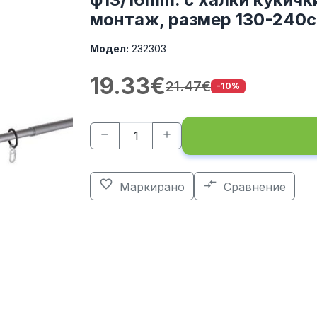
монтаж, размер 130-240с
Модел:
232303
19.33€
21.47€
-10%
remove
add
favorite_border
compare_arrows
Маркирано
Сравнение