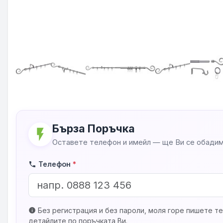
Бърза Поръчка
flash_on
Оставете телефон и имейл — ще Ви се обадим
Телефон
*
phone
Без регистрация и без пароли, моля горе пишете те
info
детайлите по поръчката Ви.