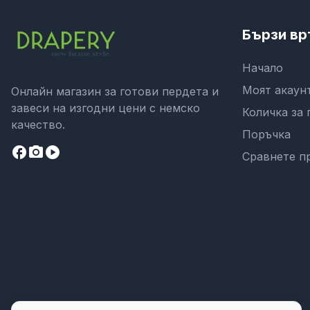
Бързи вр
Начало
Моят акаун
Онлайн магазин за готови пердета и
завеси на изгодни цени с немско
Количка за 
качество.
Поръчка
facebook
camera_alt
play_circle
Сравнете п