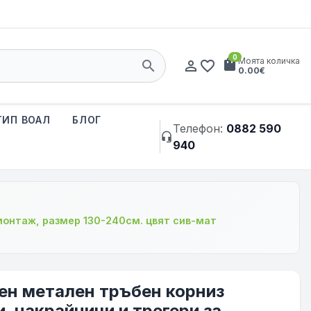
0
shopping_bag
Моята количка
search
person_outline
favorite_border
0.00€
ТИП ВОАЛ
БЛОГ
Телефон:
0882 590
headset_mic
940
 монтаж, размер 130-240см. цвят сив-мат
чен метален тръбен корниз
, накрайници и трегери за