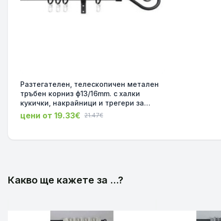
Разтегателен, телескопичен метален
тръбен корниз ф13/16mm. с халки
кукички, накрайници и трегери за
монтаж, размер 130-240см. цвят черен
цени от 19.33€
21.47€
код-232304
Какво ще кажете за ...?