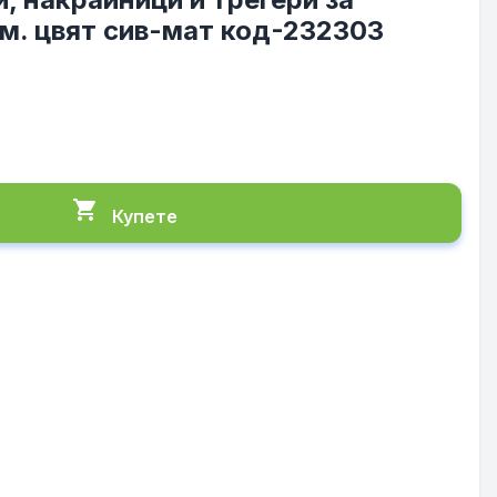
м. цвят сив-мат код-232303
shopping_cart
Купете