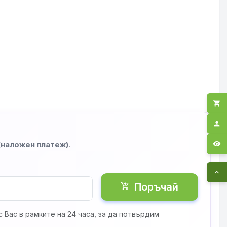
shopping_cart
person
visibility
 (наложен платеж)
.
expand_less
Поръчай
shopping_cart_checkout
 Вас в рамките на 24 часа, за да потвърдим