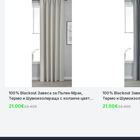
100% Blackout Завеса за Пълен Мрак,
100% Blackout Зав
Термо и Шумоизолираща с коланче цвят
Термо и Шумоизол
Крем, 175х140 и 245х140 за Релса и Корниз
Сив, 175х140 и 245
21.00€
21.00€
23.40€
23.40€
код-2023600-004
код-2023600-006