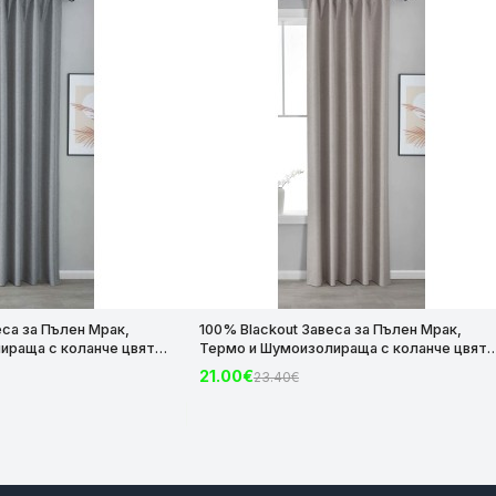
еса за Пълен Мрак,
100% Blackout Завеса за Пълен Мрак,
ираща с коланче цвят
Термо и Шумоизолираща с коланче цвят
х140 за Релса и Корниз
Таупе, 175х140 и 245х140 за Релса и Корни
21.00€
23.40€
код-2023600-012