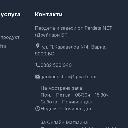
услуга
Контакти
Пердета и завеси от Perdeta.NET
(Дрейпари БГ)
 продукт
location_on
йта
ул. П.Каравелов №4, Варна,
9000,BG
phone
0882 590 940
email
gardinenshop@gmail.com
На мострена зала
Пон. - Петък - 08:30ч - 15:30ч.
Събота - Почивен ден.
schedule
Неделя - Почивен ден.
За Онлайн Магазина