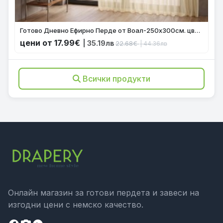
Готово Дневно Ефирно Перде от Воал-250х300см. цвят Крем с оловна нишка, за Релса или Тръбен Корниз код-610001
цени от 17.99€
| 35.19лв
22.68€
| 44.36лв
Всички продукти
Онлайн магазин за готови пердета и завеси на
изгодни цени с немско качество.