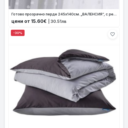
Готово прозрачно перде 245x140см. „ВАЛЕНСИЯ“, с релефни помпони-точки цвят натурален с ленена визия за релса и корниз Код-2023450
цени от 15.60€
| 30.51лв
-30%
favorite_border