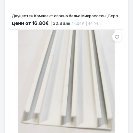
Двуцветен Комплект спално бельо Микросатен „Берлин“ – Калъфка за възглавница, Плик за завивка с цип, Цвят Тъмно Сив-Сив код-202090-017
цени от 16.80€
| 32.86лв
24.00€
| 46.94лв
favorite_border