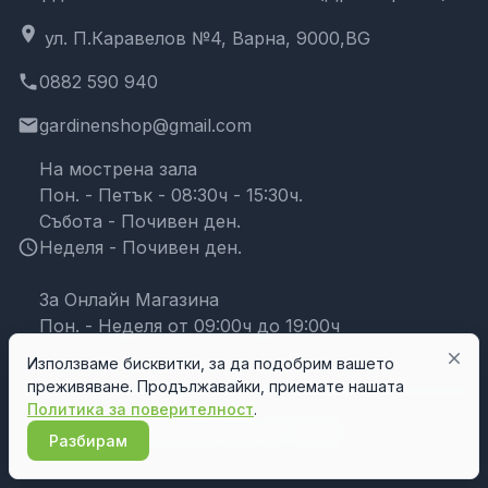
location_on
ул. П.Каравелов №4, Варна, 9000,BG
phone
0882 590 940
email
gardinenshop@gmail.com
На мострена зала
Пон. - Петък - 08:30ч - 15:30ч.
Събота - Почивен ден.
schedule
Неделя - Почивен ден.
За Онлайн Магазина
Пон. - Неделя от 09:00ч до 19:00ч
close
Използваме бисквитки, за да подобрим вашето
преживяване. Продължавайки, приемате нашата
Политика за поверителност
.
© Дрейпари БГ 2026
Разбирам