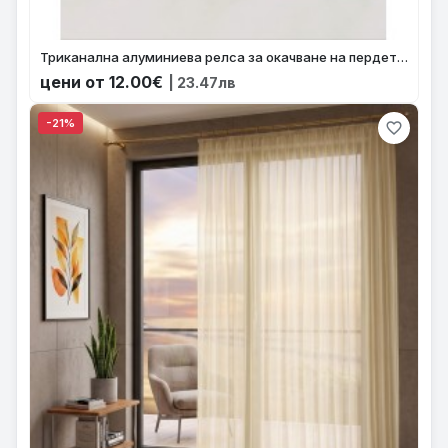
Триканална алуминиева релса за окачване на пердета с размер от 1.00м. до 4.50м. дължина, произведена в България 3965-15
цени от 12.00€
| 23.47лв
-21%
favorite_border