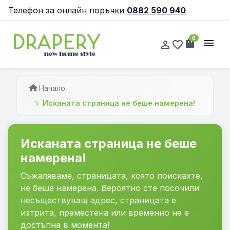
Телефон за онлайн поръчки
0882 590 940
0
shopping_bag
menu
person_outline
favorite_border
Начало
Исканата страница не беше намерена!
Исканата страница не беше
намерена!
Съжаляваме, страницата, която поискахте,
не беше намерена. Вероятно сте посочили
несъществуващ адрес, страницата е
изтрита, преместена или временно не е
достъпна в момента!