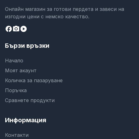
Онлайн магазин за готови пердета и завеси на
изгодни цени с немско качество.
facebook
camera_alt
play_circle
Бързи връзки
Начало
Моят акаунт
Количка за пазаруване
Поръчка
Сравнете продукти
Информация
Контакти