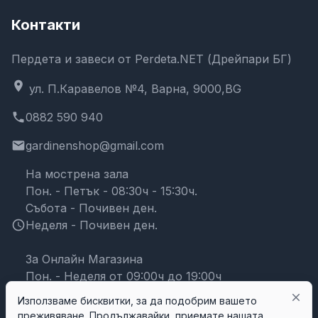
Контакти
Пердета и завеси от Perdeta.NET (Дрейпари БГ)
location_on
ул. П.Каравелов №4, Варна, 9000,BG
phone
0882 590 940
email
gardinenshop@gmail.com
На мострена зала
Пон. - Петък - 08:30ч - 15:30ч.
Събота - Почивен ден.
schedule
Неделя - Почивен ден.
За Онлайн Магазина
Пон. - Неделя от 09:00ч до 19:00ч
close
Използваме бисквитки, за да подобрим вашето
преживяване. Продължавайки, приемате нашата