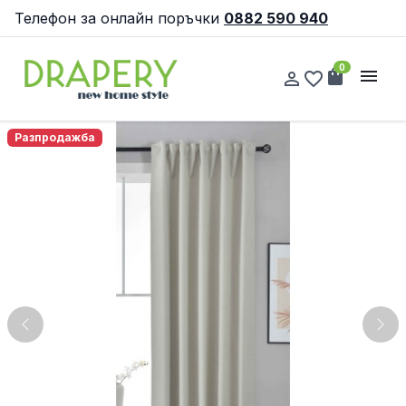
Телефон за онлайн поръчки
0882 590 940
0
shopping_bag
menu
person_outline
favorite_border
Разпродажба
Previous
Nex