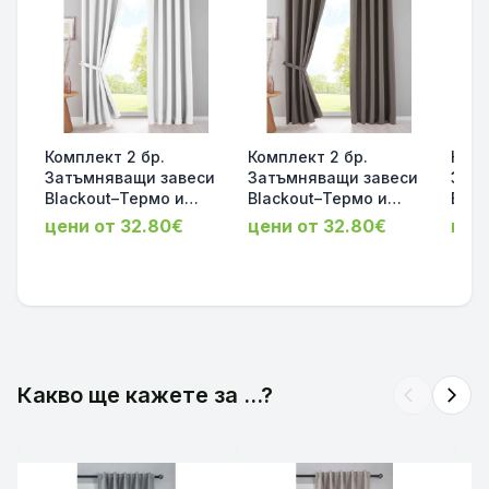
Комплект 2 бр.
Комплект 2 бр.
Комп
Затъмняващи завеси
Затъмняващи завеси
Затъ
Blackout–Термо и
Blackout–Термо и
Blac
Шумоизолиращи, Цвят
Шумоизолиращи, Цвят
Шум
цени от 32.80€
цени от 32.80€
цен
Бял, височина
Таупе, височина
Свет
160/225/245/280см,
160/225/245см,
160/
ширина 140 и 295см
ширина 140 и 295см
шири
202020610-2-044
202020610-2-039
2020
Какво ще кажете за ...?
arrow_back_ios
arrow_forward_ios