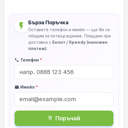
Бърза Поръчка
flash_on
Оставете телефон и имейл — ще Ви се
обадим за потвърждение. Плащане при
доставка с
Еконт / Speedy (наложен
платеж)
.
Телефон
*
phone
Имейл
*
mail
Поръчай
shopping_cart_checkout