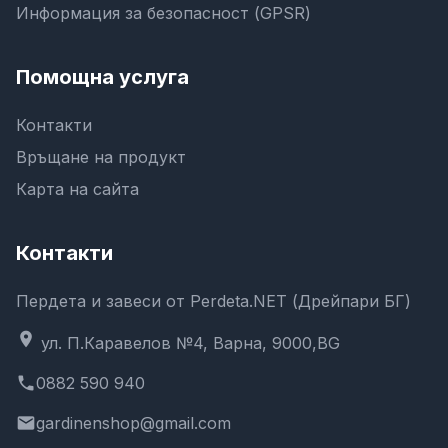
Информация за безопасност (GPSR)
Помощна услуга
Контакти
Връщане на продукт
Карта на сайта
Контакти
Пердета и завеси от Perdeta.NET (Дрейпари БГ)
location_on
ул. П.Каравелов №4, Варна, 9000,BG
phone
0882 590 940
email
gardinenshop@gmail.com