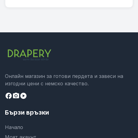
Онлайн магазин за готови пердета и завеси на
изгодни цени с немско качество.
facebook
camera_alt
play_circle
Бързи връзки
Начало
Моят акаунт