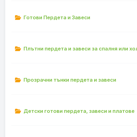
Готови Пердета и Завеси
Плътни пердета и завеси за спалня или хо
Прозрачни тънки пердета и завеси
Детски готови пердета, завеси и платове