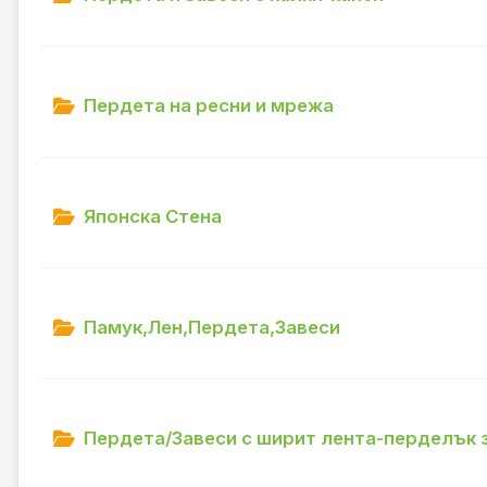
Пердета на ресни и мрежа
Японска Стена
Памук,Лен,Пердета,Завеси
Пердета/Завеси с ширит лента-перделък з