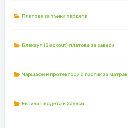
Платове за тънки пердета
Блекаут (Blackout) платове за завеси
Чаршафи и протектори с ластик за матра
Евтини Пердета и Завеси