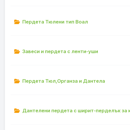
Пердета Тюлени тип Воал
Завеси и пердета с ленти-уши
Пердета Тюл,Органза и Дантела
Дантелени пердета с ширит-перделък за 