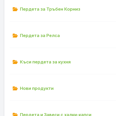
Пердета за Тръбен Корниз
Пердета за Релса
Къси пердета за кухня
Нови продукти
Пердета и Завеси с халки-капси