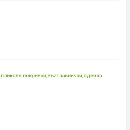
к,пликове,покривки,възглавнички,одеяла