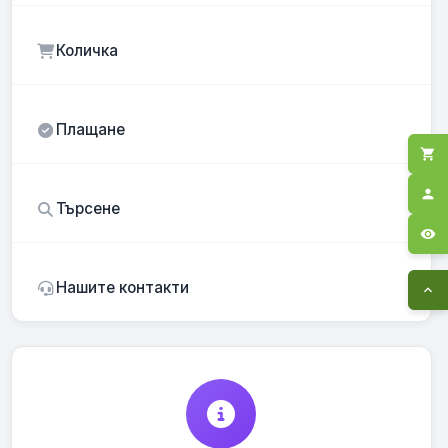
Количка
Плащане
shopping_cart
person
Търсене
visibility
Нашите контакти
expand_less