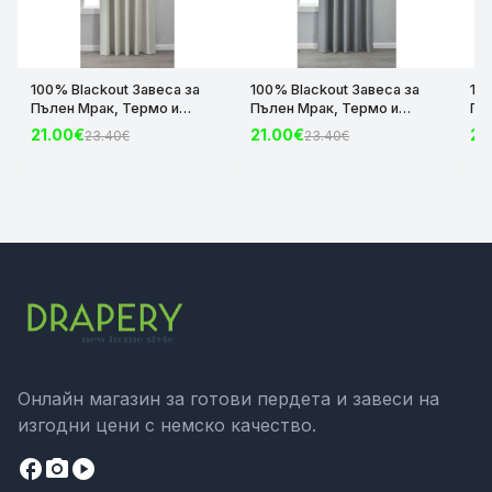
100% Blackout Завеса за
100% Blackout Завеса за
10
Пълен Мрак, Термо и
Пълен Мрак, Термо и
Пъ
Шумоизолираща с коланче
Шумоизолираща с коланче
Шу
21.00€
21.00€
21
23.40€
23.40€
цвят Крем, 175х140 и
цвят Сив, 175х140 и
цвя
245х140 за Релса и Корниз
245х140 за Релса и Корниз
24
код-2023600-004
код-2023600-006
ко
Онлайн магазин за готови пердета и завеси на
изгодни цени с немско качество.
facebook
camera_alt
play_circle