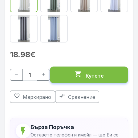
18.98€
shopping_cart
remove
add
Купете
favorite_border
compare_arrows
Маркирано
Сравнение
Бърза Поръчка
flash_on
Оставете телефон и имейл — ще Ви се