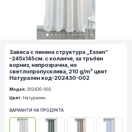
Завеса с ленена структура „Essen“
-245х145см. с коланче, за тръбен
корниз, непрозрачна, но
светлопропусклива, 210 g/m² цвят
Натурален код-202430-002
Модел:
202430-002
Цвят:
Натурален
ВАРИАНТИ НА ПРОДУКТА