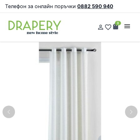
Телефон за онлайн поръчки
0882 590 940
0
shopping_bag
menu
person_outline
favorite_border
Previous
Nex