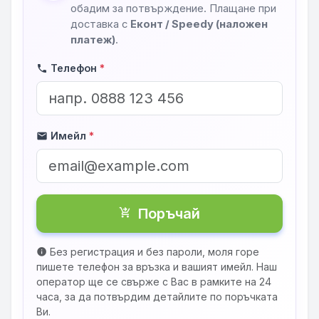
обадим за потвърждение. Плащане при
доставка с
Еконт / Speedy (наложен
платеж)
.
Телефон
*
phone
Имейл
*
mail
Поръчай
shopping_cart_checkout
Без регистрация и без пароли, моля горе
info
пишете телефон за връзка и вашият имейл. Наш
оператор ще се свърже с Вас в рамките на 24
часа, за да потвърдим детайлите по поръчката
Ви.