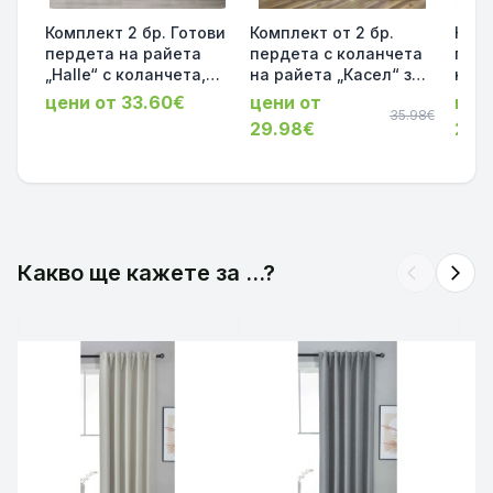
Комплект 2 бр. Готови
Комплект от 2 бр.
Комп
пердета на райета
пердета с коланчета
перд
„Halle“ с коланчета,
на райета „Касел“ за
на р
ленена структура
тръбен корниз, шенил
тръб
цени от 33.60€
цени от
цен
245х140 см. Цвят
с ленен ефект,
35.98€
с ле
29.98€
29.
Натурален, осигурява
245х140 см. цвят-Сив
245х
деликатна
код-202470-2-002
Нат
дискретност Код:
код-
202480-2
Какво ще кажете за ...?
arrow_back_ios
arrow_forward_ios