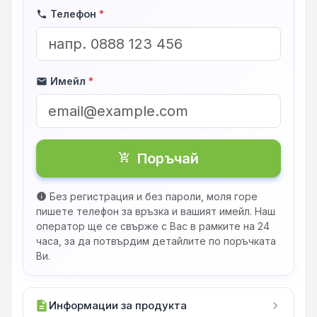
Телефон
*
phone
Имейл
*
mail
Поръчай
shopping_cart_checkout
Без регистрация и без пароли, моля горе
info
пишете телефон за връзка и вашият имейл. Наш
оператор ще се свърже с Вас в рамките на 24
часа, за да потвърдим детайлите по поръчката
Ви.
description
Информации за продукта
chevron_right