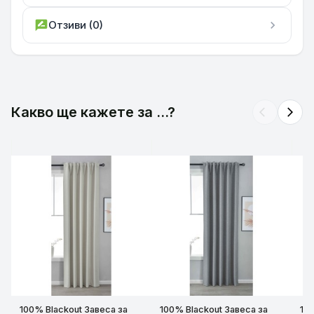
rate_review
Отзиви (0)
chevron_right
Какво ще кажете за ...?
arrow_back_ios
arrow_forward_ios
100% Blackout Завеса за
100% Blackout Завеса за
10