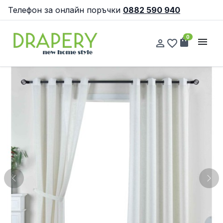
Телефон за онлайн поръчки
0882 590 940
0
shopping_bag
menu
person_outline
favorite_border
Previous
Nex