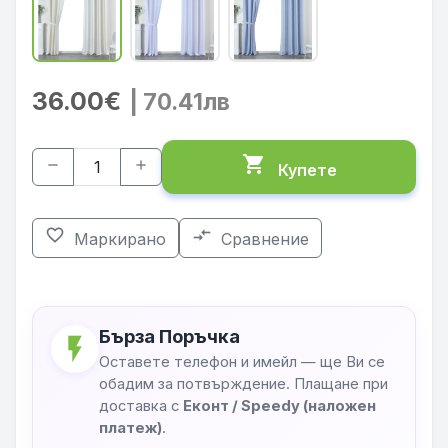
36.00€
| 70.41лв
shopping_cart
remove
add
Купете
favorite_border
compare_arrows
Маркирано
Сравнение
Бърза Поръчка
flash_on
Оставете телефон и имейл — ще Ви се
обадим за потвърждение. Плащане при
доставка с
Еконт / Speedy (наложен
платеж)
.