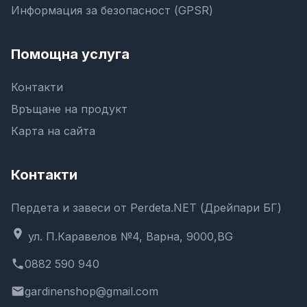
Информация за безопасност (GPSR)
Помощна услуга
Контакти
Връщане на продукт
Карта на сайта
Контакти
Пердета и завеси от Perdeta.NET (Дрейпари БГ)
location_on
ул. П.Каравелов №4, Варна, 9000,BG
phone
0882 590 940
email
gardinenshop@gmail.com