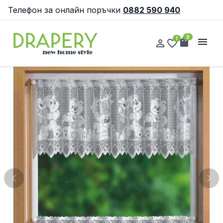
Телефон за онлайн поръчки
0882 590 940
0
1
shopping_bag
menu
person_outline
favorite_border
Previous
Nex