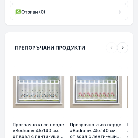
rate_review
Отзиви (0)
chevron_right
ПРЕПОРЪЧАНИ ПРОДУКТИ
chevron_left
chevron_right
Прозрачно късо перде
Прозрачно късо перде
Проз
»Bodrum« 45х140 см.
»Bodrum« 45х140 см.
»Bod
от воал с ленти-уши
от воал с ленти-уши
от в