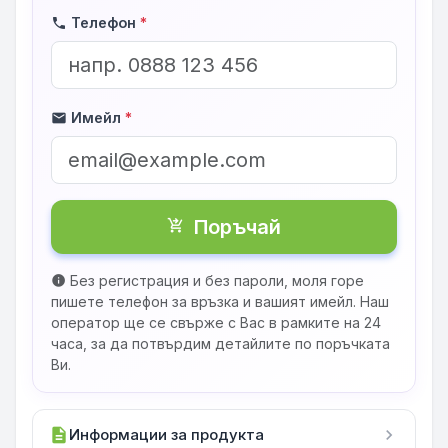
Телефон
*
phone
Имейл
*
mail
Поръчай
shopping_cart_checkout
Без регистрация и без пароли, моля горе
info
пишете телефон за връзка и вашият имейл. Наш
оператор ще се свърже с Вас в рамките на 24
часа, за да потвърдим детайлите по поръчката
Ви.
description
Информации за продукта
chevron_right