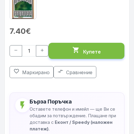
7.40€
shopping_cart
remove
add
Купете
favorite_border
compare_arrows
Маркирано
Сравнение
Бърза Поръчка
flash_on
Оставете телефон и имейл — ще Ви се
обадим за потвърждение. Плащане при
доставка с
Еконт / Speedy (наложен
платеж)
.