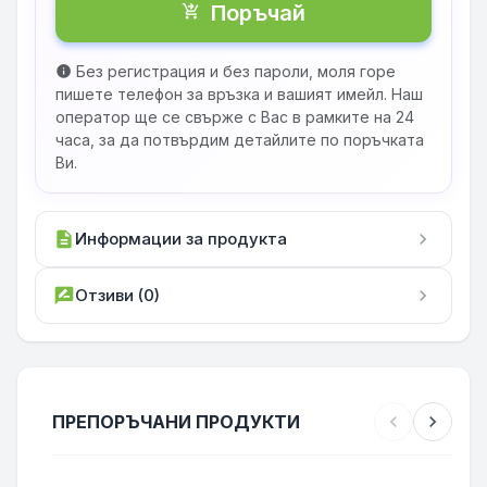
Поръчай
shopping_cart_checkout
Без регистрация и без пароли, моля горе
info
пишете телефон за връзка и вашият имейл. Наш
оператор ще се свърже с Вас в рамките на 24
часа, за да потвърдим детайлите по поръчката
Ви.
description
Информации за продукта
chevron_right
rate_review
Отзиви (0)
chevron_right
ПРЕПОРЪЧАНИ ПРОДУКТИ
chevron_left
chevron_right