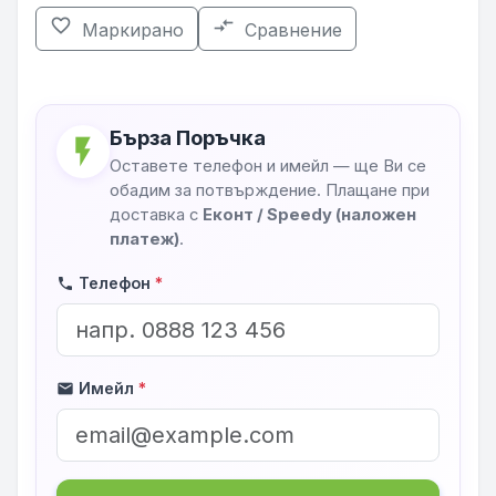
favorite_border
compare_arrows
Маркирано
Сравнение
Бърза Поръчка
flash_on
Оставете телефон и имейл — ще Ви се
обадим за потвърждение. Плащане при
доставка с
Еконт / Speedy (наложен
платеж)
.
Телефон
*
phone
Имейл
*
mail