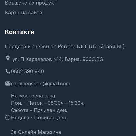
Връщане на продукт
Карта на сайта
Контакти
Пердета и завеси от Perdeta.NET (Дрейпари БГ)
location_on
ул. П.Каравелов №4, Варна, 9000,BG
phone
0882 590 940
email
gardinenshop@gmail.com
На мострена зала
Пон. - Петък - 08:30ч - 15:30ч.
Събота - Почивен ден.
schedule
Неделя - Почивен ден.
За Онлайн Магазина