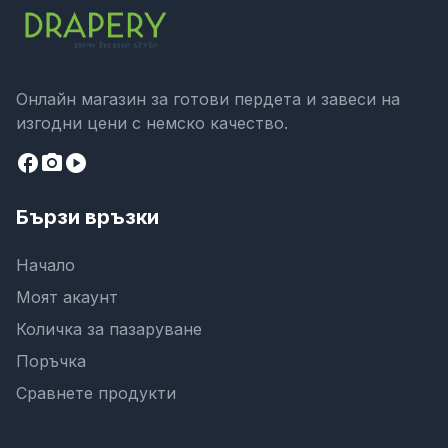
Онлайн магазин за готови пердета и завеси на
изгодни цени с немско качество.
facebook
camera_alt
play_circle
Бързи връзки
Начало
Моят акаунт
Количка за пазаруване
Поръчка
Сравнете продукти