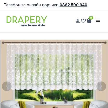
Телефон за онлайн поръчки
0882 590 940
0
shopping_bag
menu
person_outline
favorite_border
Previous
Nex