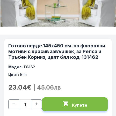
Готово перде 145х450 см. на флорални
мотиви с красив завършек, за Релса и
Тръбен Корниз, цвят бял код-131462
Модел:
131462
Цвят:
Бял
23.04€
| 45.06лв
shopping_cart
remove
add
Купете