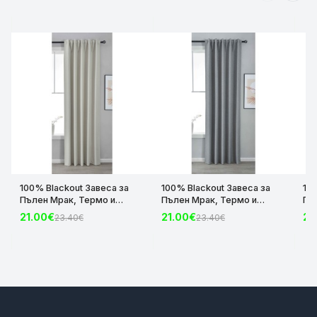
100% Blackout Завеса за
100% Blackout Завеса за
10
Пълен Мрак, Термо и
Пълен Мрак, Термо и
Пъ
Шумоизолираща с коланче
Шумоизолираща с коланче
Шу
21.00€
21.00€
21
23.40€
23.40€
цвят Крем, 175х140 и
цвят Сив, 175х140 и
цвя
245х140 за Релса и Корниз
245х140 за Релса и Корниз
24
код-2023600-004
код-2023600-006
ко