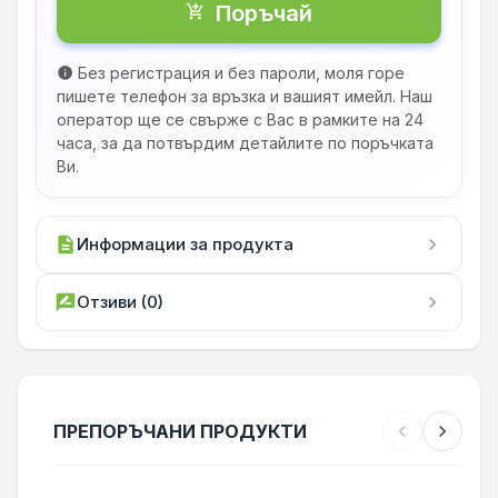
Поръчай
shopping_cart_checkout
Без регистрация и без пароли, моля горе
info
пишете телефон за връзка и вашият имейл. Наш
оператор ще се свърже с Вас в рамките на 24
часа, за да потвърдим детайлите по поръчката
Ви.
description
Информации за продукта
chevron_right
rate_review
Отзиви (0)
chevron_right
ПРЕПОРЪЧАНИ ПРОДУКТИ
chevron_left
chevron_right