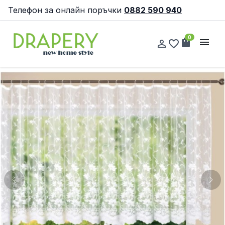
Телефон за онлайн поръчки
0882 590 940
0
shopping_bag
menu
person_outline
favorite_border
Previous
Nex