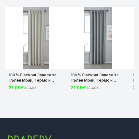
100% Blackout Завеса за
100% Blackout Завеса за
10
Пълен Мрак, Термо и
Пълен Мрак, Термо и
Пъ
Шумоизолираща с коланче
Шумоизолираща с коланче
Шу
21.00€
21.00€
21
23.40€
23.40€
цвят Крем, 175х140 и
цвят Сив, 175х140 и
цвя
245х140 за Релса и Корниз
245х140 за Релса и Корниз
24
код-2023600-004
код-2023600-006
ко