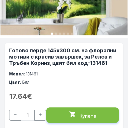
Готово перде 145х300 см. на флорални
мотиви с красив завършек, за Релса и
Тръбен Корниз, цвят бял код-131461
Модел:
131461
Цвят:
Бял
17.64€
shopping_cart
remove
add
Купете