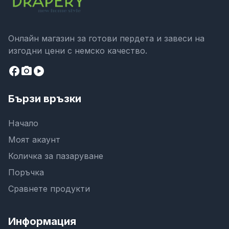
Онлайн магазин за готови пердета и завеси на
изгодни цени с немско качество.
facebook
camera_alt
play_circle
Бързи връзки
Начало
Моят акаунт
Количка за пазаруване
Поръчка
Сравнете продукти
Информация