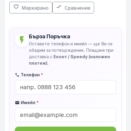
favorite_border
compare_arrows
Маркирано
Сравнение
Бърза Поръчка
flash_on
Оставете телефон и имейл — ще Ви се
обадим за потвърждение. Плащане при
доставка с
Еконт / Speedy (наложен
платеж)
.
Телефон
*
phone
Имейл
*
mail