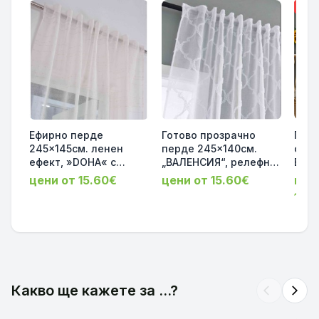
-17%
Ефирно перде
Готово прозрачно
Гото
245x145см. ленен
перде 245x140см.
с Ел
ефект, »DOHA« с
„ВАЛЕНСИЯ“, релефна
Брод
коланче модерен
нежна дантелена
Проз
цени от 15.60€
цени от 15.60€
цен
дизайн с линии, лесна
Scherli шарка с ленен
Тръб
19.
за поддръжка
ефект за релса и
Фло
код-2023490
корниз код- 2023440
245x
код
Какво ще кажете за ...?
arrow_back_ios
arrow_forward_ios