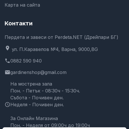
Карта на сайта
Контакти
Пердета и завеси от Perdeta.NET (Дрейпари БГ)
location_on
ул. П.Каравелов №4, Варна, 9000,BG
phone
0882 590 940
email
gardinenshop@gmail.com
На мострена зала
Пон. - Петък - 08:30ч - 15:30ч.
Събота - Почивен ден.
schedule
Неделя - Почивен ден.
За Онлайн Магазина
Пон. - Неделя от 09:00ч до 19:00ч