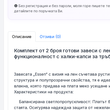
Без регистрация и без пароли, моля горе пишете те
info
детайлите по поръчката Ви.
Описание
Отзиви (0)
Комплект от 2 броя готови завеси с ле
функционалност с халки-капси за тръ
Завесата „Essen“ с визия на лен съчетава рус
структура и полупрозрачни свойства, тя е иде
влакна, която придава на плата меко усещане и
Характеристики на продукта:
Балансирана светлопропускливост: Платът бл
стаята. Осигурява надеждна защита от нежела