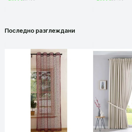
код-2023600-004
код-2023600-006
Последно разглеждани