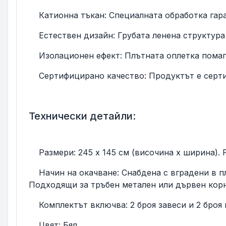
Катионна тъкан: Специалната обработка гаран
Естествен дизайн: Грубата ленена структура с
Изолационен ефект: Плътната оплетка помага
Сертифицирано качество: Продуктът е сертиф
Технически детайли:
Размери: 245 x 145 см (височина x ширина). Р
Начин на окачване: Снабдена с вградени в пла
Подходящи за тръбен метален или дървен корн
Комплектът включва: 2 броя завеси и 2 броя 
Цвят: Бял