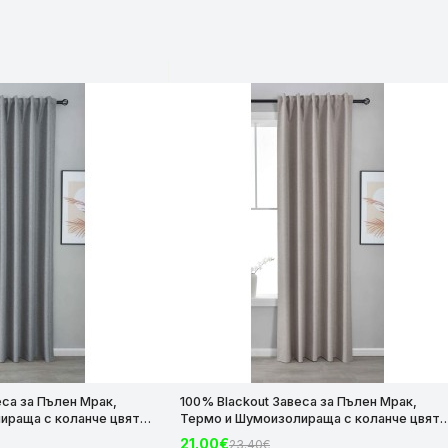
еса за Пълен Мрак,
100% Blackout Завеса за Пълен Мрак,
ираща с коланче цвят
Термо и Шумоизолираща с коланче цвят
х140 за Релса и Корниз
Таупе, 175х140 и 245х140 за Релса и Корни
21.00€
23.40€