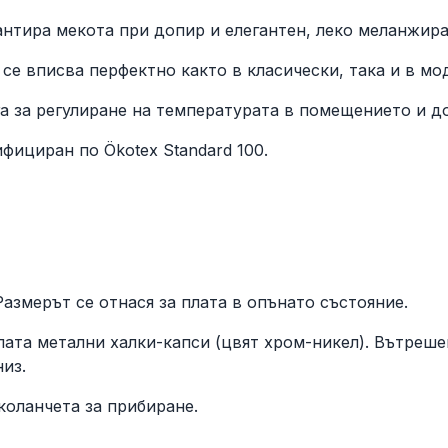
тира мекота при допир и елегантен, леко меланжира
е вписва перфектно както в класически, така и в мо
 за регулиране на температурата в помещението и до
ициран по Ökotex Standard 100.
азмерът се отнася за плата в опънато състояние.
та метални халки-капси (цвят хром-никел). Вътрешен
из.
коланчета за прибиране.