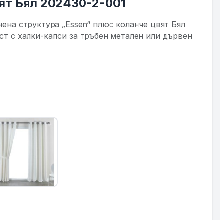
вят Бял 202430-2-001
нена структура „Essen“ плюс коланче цвят Бял
ст с халки-капси за тръбен метален или дървен