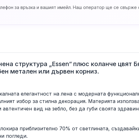
лефон за връзка и вашият имейл. Наш оператор ще се свърже с
нена структура „Essen“ плюс коланче цвят Б
бен метален или дървен корниз.
тикалната елегантност на лена с модерната функционал
алният избор за стилна декорация. Материята използв
 автентичен вид на зебло, без да губи своята здравин
окира приблизително 70% от светлината, създавайки
ни погледи.