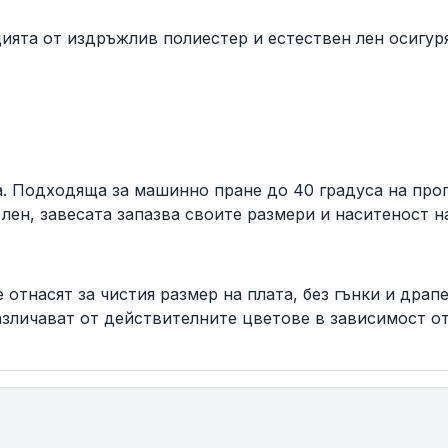
та от издръжлив полиестер и естествен лен осигуря
. Подходяща за машинно пране до 40 градуса на прог
лен, завесата запазва своите размери и наситеност 
 отнасят за чистия размер на плата, без гънки и драп
азличават от действителните цветове в зависимост от