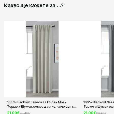
Какво ще кажете за ...?
100% Blackout Завеса за Пълен Мрак,
100% Blackout Зав
Термо и Шумоизолираща с коланче цвят
Термо и Шумоизол
Крем, 175х140 и 245х140 за Релса и Корниз
Сив, 175х140 и 245
21.00€
21.00€
23.40€
23.40€