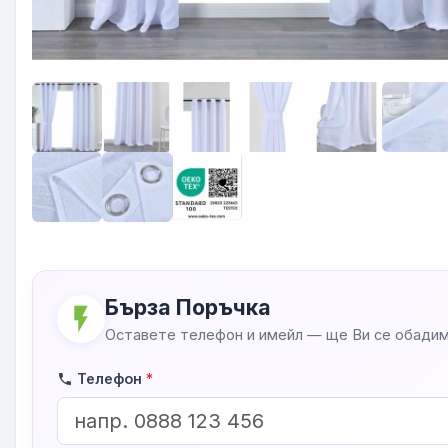
Бърза Поръчка
flash_on
Оставете телефон и имейл — ще Ви се обадим
Телефон
*
phone