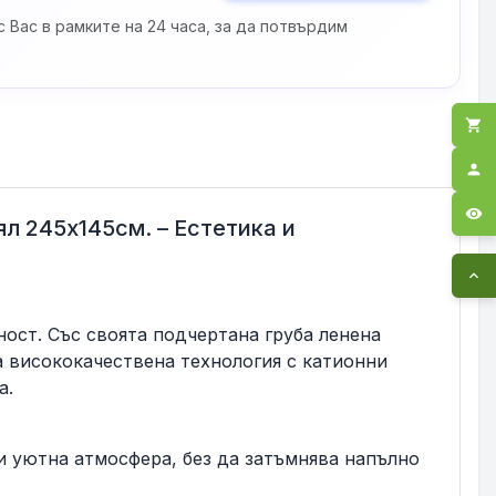
 Вас в рамките на 24 часа, за да потвърдим
shopping_cart
person
visibility
ял 245х145см. – Естетика и
expand_less
ност. Със своята подчертана груба ленена
а висококачествена технология с катионни
а.
 уютна атмосфера, без да затъмнява напълно