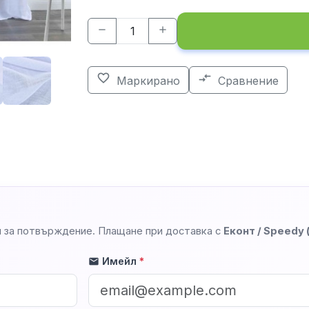
remove
add
favorite_border
compare_arrows
Маркирано
Сравнение
 за потвърждение. Плащане при доставка с
Еконт / Speedy
Имейл
*
mail