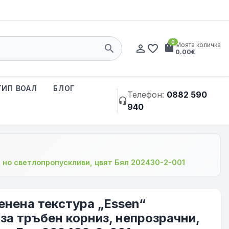
0
shopping_bag
Моята количка
search
person_outline
favorite_border
0.00€
ТИП ВОАЛ
БЛОГ
Телефон:
0882 590
headset_mic
940
и, но светлопропускливи, цвят Бял 202430-2-001
ленена текстура „Essen“
 за тръбен корниз, непрозрачни,