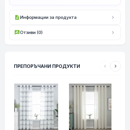
description
Информации за продукта
chevron_right
rate_review
Отзиви (0)
chevron_right
ПРЕПОРЪЧАНИ ПРОДУКТИ
chevron_left
chevron_right