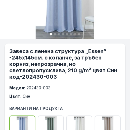
Завеса с ленена структура „Essen“
-245х145см. с коланче, за тръбен
корниз, непрозрачна, но
светлопропусклива, 210 g/m² цвят Син
код-202430-003
Модел:
202430-003
Цвят:
Син
ВАРИАНТИ НА ПРОДУКТА