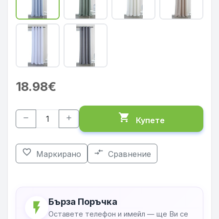
18.98€
shopping_cart
remove
add
Купете
favorite_border
compare_arrows
Маркирано
Сравнение
Бърза Поръчка
flash_on
Оставете телефон и имейл — ще Ви се