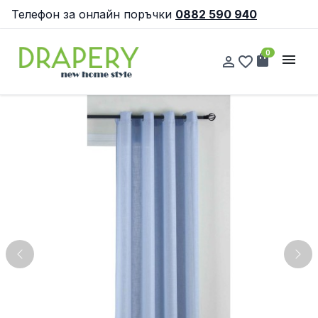
Телефон за онлайн поръчки
0882 590 940
0
shopping_bag
menu
person_outline
favorite_border
Previous
Nex