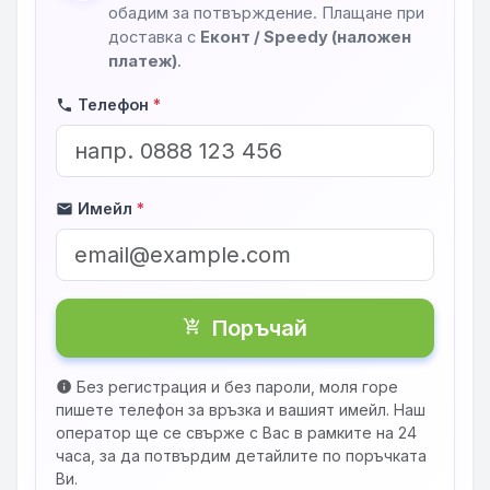
обадим за потвърждение. Плащане при
доставка с
Еконт / Speedy (наложен
платеж)
.
Телефон
*
phone
Имейл
*
mail
Поръчай
shopping_cart_checkout
Без регистрация и без пароли, моля горе
info
пишете телефон за връзка и вашият имейл. Наш
оператор ще се свърже с Вас в рамките на 24
часа, за да потвърдим детайлите по поръчката
Ви.