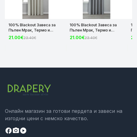
100% Blackout Завеса за
100% Blackout Завеса за
10
Пълен Мрак, Термо и
Пълен Мрак, Термо и
Пъ
Шумоизолираща с коланче
Шумоизолираща с коланче
Шу
21.00€
21.00€
21
23.40€
23.40€
цвят Крем, 175х140 и
цвят Сив, 175х140 и
цвя
245х140 за Релса и Корниз
245х140 за Релса и Корниз
24
код-2023600-004
код-2023600-006
ко
Онлайн магазин за готови пердета и завеси на
изгодни цени с немско качество.
facebook
camera_alt
play_circle