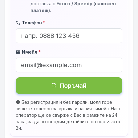
доставка с
Еконт / Speedy (наложен
платеж)
.
Телефон
*
phone
Имейл
*
mail
Поръчай
shopping_cart_checkout
Без регистрация и без пароли, моля горе
info
пишете телефон за връзка и вашият имейл. Наш
оператор ще се свърже с Вас в рамките на 24
часа, за да потвърдим детайлите по поръчката
Ви.