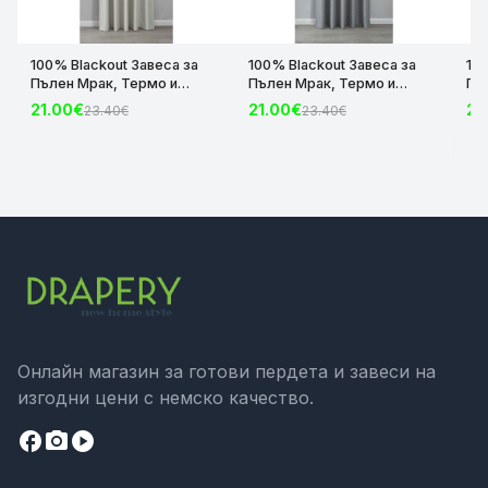
100% Blackout Завеса за
100% Blackout Завеса за
10
Пълен Мрак, Термо и
Пълен Мрак, Термо и
Пъ
Шумоизолираща с коланче
Шумоизолираща с коланче
Шу
21.00€
21.00€
21
23.40€
23.40€
цвят Крем, 175х140 и
цвят Сив, 175х140 и
цвя
245х140 за Релса и Корниз
245х140 за Релса и Корниз
24
код-2023600-004
код-2023600-006
ко
Онлайн магазин за готови пердета и завеси на
изгодни цени с немско качество.
facebook
camera_alt
play_circle