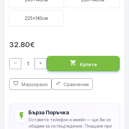
225x140см
32.80€
shopping_cart
remove
add
Купете
favorite_border
compare_arrows
Маркирано
Сравнение
Бърза Поръчка
flash_on
Оставете телефон и имейл — ще Ви се
обадим за потвърждение. Плащане при