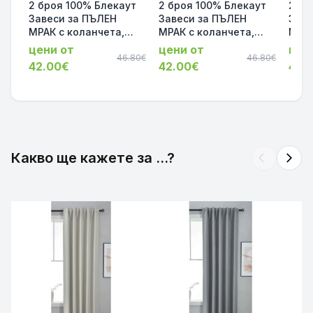
2 броя 100% Блекаут
2 броя 100% Блекаут
2 бр
Завеси за ПЪЛЕН
Завеси за ПЪЛЕН
Заве
МРАК с коланчета,
МРАК с коланчета,
МРАК
Термо и
Термо и
Терм
цени от
цени от
цен
Шумоизолиращи, цвят
46.80€
Шумоизолиращи, цвят
46.80€
Шумо
42.00€
42.00€
42.
Таупе, 175х140 и
Черен, 175х140 и
Сив,
245х140 за Релса и
245х140 за Релса и
за Р
Корниз 2023600-2-009
Корниз 2023600-2-007
2023
Какво ще кажете за ...?
arrow_back_ios
arrow_forward_ios