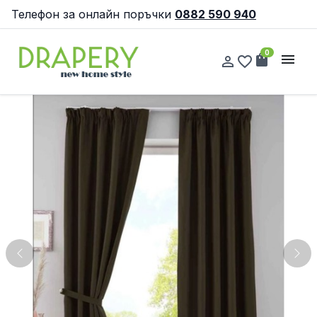
Телефон за онлайн поръчки
0882 590 940
0
shopping_bag
menu
person_outline
favorite_border
Previous
Nex