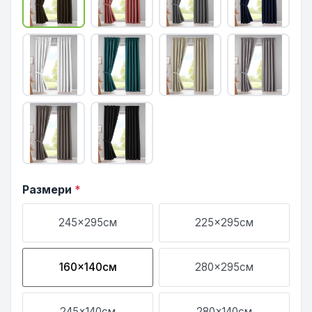
Размери
*
245x295см
225x295см
160x140см
280x295см
245x140см
280x140см